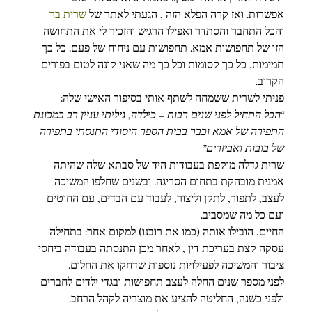
אפשרות. ואז קרה הפלא הזה , הגעתי לאתר של 
שרית בר
והכל התחבר והסתדר ואפילו הרגיש והזכיר לי את התחושה 
הזו של תחפושות אמא. תחפושות עם ניחוח של פעם. כל כך 
תמימות, כל כך קסומות וכל כך מה שאני קונה לטום בפורים 
הקרוב.
פניתי לשרית ששמחה לשתף אותי בסיפור האישי שלה:
“הכל התחיל לפני שנים רבות – כילדה, גיליתי עניין רב במכונת 
התפירה של אמא וכבר בבית הספר היסודי התנסתי בתפירה 
של בובות ואביזרים”
שרית גדלה מוקפת בעבודות היד של סבתא שלה שהיתה 
אמנית מובהקת בתחום הסריגה. ובשנים שחלפו המשיכה 
לעצב, לתפור, לתקן וליצור, לעבוד עם הבדים, עם החוטים 
ועם כל מה שמסביב.
החיים, הובילו אותה (כמו את רובנו) למקום אחר: בתחילה 
עסקה קצת בעריכת דין , לאחר מכן התנסתה בעבודה ביחסי 
ציבור והמשיכה לפעילויות נוספות שדחקו את החלום.
לפני מספר שנים החלה לעצב תחפושות ובגדי ילדים לחברים 
ולפני כשנה, החליטה להציע את מוצריה לקהל הרחב.