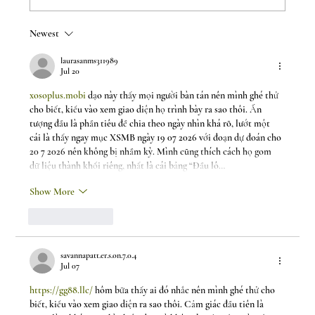
Newest
laurasanms311989
Jul 20
xosoplus.mobi
 dạo này thấy mọi người bàn tán nên mình ghé thử 
cho biết, kiểu vào xem giao diện họ trình bày ra sao thôi. Ấn 
tượng đầu là phần tiêu đề chia theo ngày nhìn khá rõ, lướt một 
cái là thấy ngay mục XSMB ngày 19 07 2026 với đoạn dự đoán cho 
20 7 2026 nên không bị nhầm kỳ. Mình cũng thích cách họ gom 
dữ liệu thành khối riêng, nhất là cái bảng “Đầu lô…
Show More
Like
Reply
savannapatt.er.s.on.7.0.4
Jul 07
https://gg88.llc/
 hôm bữa thấy ai đó nhắc nên mình ghé thử cho 
biết, kiểu vào xem giao diện ra sao thôi. Cảm giác đầu tiên là 