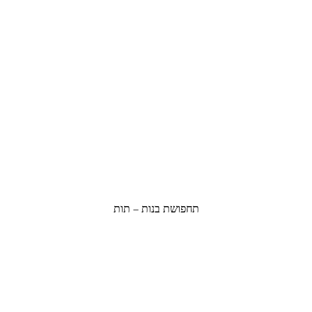
תחפושת בנות – תות