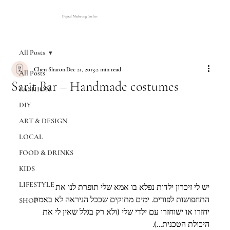
Digital Marketing Atelier
All Posts
Chen Sharon
Dec 21, 2013
2 min read
All Posts
Sarit Bar – Handmade costumes
FASHION
DIY
ART & DESIGN
LOCAL
FOOD & DRINKS
KIDS
LIFESTYLE
יש לי זיכרון ילדות נפלא בו אמא שלי תופרת לנו את 
התחפושות לפורים. ימים מתוקים שככל הניראה לא באמת 
SHOP
יחזרו או ישוחזרו עם ילדי שלי (ולא רק בגלל שאין לי את 
היכולת הטכנית…).