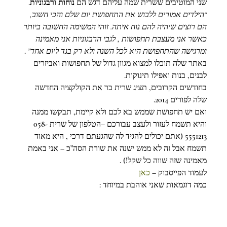
שני המוטיבים ששרית שמה עליהם דגש הם 
נוחות
 ו
רבגוניות
.
“הילדים אמורים ללבוש את התחפושת יום שלם והכי חשוב, 
הם רוצים שיהיה להם נוח איתה. זוהי המשימה החשובה ביותר 
כאשר אני מעצבת תחפושות , לגבי הרבגוניות אני מאמינה 
ומרגישה שהתחפושת היא לכל השנה ולא רק בגד ליום אחד”
 .
באתר שלה תוכלו למצוא מגוון גדול של תחפושות ואביזרים 
לבנים, בנות ואפילו תינוקות.
בחודשים הקרובים, תציג שרית בר את הקולקציה החדשה 
שלה לפורים 2014.
ואם יש תחפושת שממש בא לכם ולא קיימת, תבקשו ממנה 
והיא תשמח לעזור ולעצב עבורכם –הטלפון של שרית 058-
5551213 (אתם יכולים להגיד לה שהגעתם דרכי , היא מאוד 
תשמח אבל זה לא ממש ישנה את שורת הסה”כ – אני באמת 
מאמינה שזה שווה כל שקל!) . 
לעמוד הפייסבוק – 
כאן 
כמה דוגמאות שאני אוהבת במיוחד :