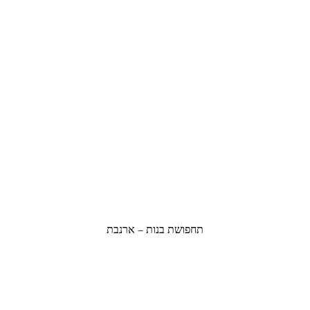
תחפושת בנות – ארנבת