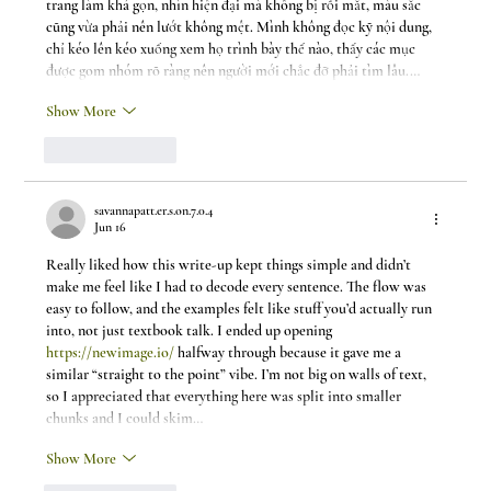
trang làm khá gọn, nhìn hiện đại mà không bị rối mắt, màu sắc 
cũng vừa phải nên lướt không mệt. Mình không đọc kỹ nội dung, 
chỉ kéo lên kéo xuống xem họ trình bày thế nào, thấy các mục 
được gom nhóm rõ ràng nên người mới chắc đỡ phải tìm lâu.…
Show More
Like
Reply
savannapatt.er.s.on.7.0.4
Jun 16
Really liked how this write-up kept things simple and didn’t 
make me feel like I had to decode every sentence. The flow was 
easy to follow, and the examples felt like stuff you’d actually run 
into, not just textbook talk. I ended up opening 
https://newimage.io/
 halfway through because it gave me a 
similar “straight to the point” vibe. I’m not big on walls of text, 
so I appreciated that everything here was split into smaller 
chunks and I could skim…
Show More