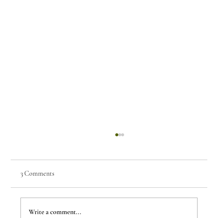
3 Comments
Few Things of Note #76
Write a comment...