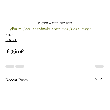
תחפושת בנים – פיראט
#Purim
#local
#handmake
#costumes
#kids
#lifestyle
KIDS
LOCAL
Recent Posts
See All