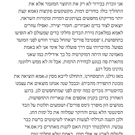
אני זוכרת בבירור לא רק את התוצר המוגמר אלא את 
התהליך כולו: בוחרים דמות, מקשקשים סקיצות (אמא קצת 
יותר מדייקת) מחפשים בעיתונים דמויות ומקורות השראה, 
יוצאים לצוד בדים ואביזרים, חומרי יצירה, ואפילו עוזרים 
לאמא במלאכת גזירת הבדים (חלקי בדים שמעולם לא הופיעו 
בתחפושת..) “פסטיבל פורים” שהחל בערך חודש לפני המועד 
בפועל. מהיכרותי עם דרך פועלה של אימי אני לא באמת 
מאמינה שזו היתה דמוקרטיה כל כך אידילית כמו שאני 
מתארת פה בנוגע לבחירת הדמות, אבל זה לא ממש רלוונטי. 
נהינינו מכל רגע.
מאז גדלנו, התמסחרנו, התחלנו לייבא מסין (+אמא הוציאה את 
מכונת התפירה מהבית). וכבכל שנה אנחנו מוצאים את עצמנו 
בהיסטריה נזכרים כמה ימים לפני שמתחפשים לגן, ברגע 
האחרון בדוכן בקניון אוספים את שאריות התחפושות, 
מגהצים הון מופרך (“מס פורים”) ושומעים תלונות על הבד 
הסינטטי הלא נעים והדוקר שמלווה את כל ימות החג.
ולכן השנה הגדלתי לעשות ויצאתי לשיטוטים ברשת כבר 
עכשיו, התלבטתי רבות האם לקנות מאתרים ביו.אס.איי 
ולשלוח לארץ או אולי מסין.. באמת שלא פסלתי שום 