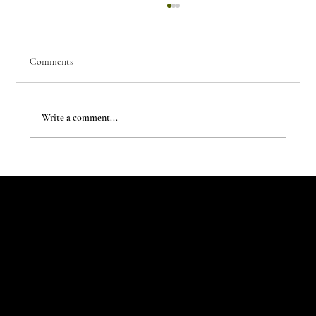
Comments
Few Things of Note #80
Write a comment...
Let's Talk
Begin
Your Digital
Journey