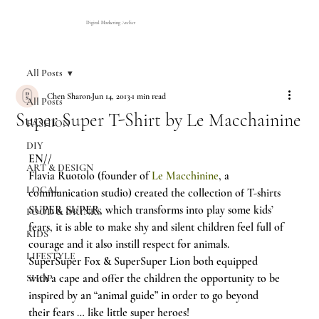
Digital Marketing Atelier
All Posts
Chen Sharon
Jun 14, 2013
1 min read
All Posts
Super Super T-Shirt by Le Macchainine
FASHION
DIY
EN//
ART & DESIGN
Flavia Ruotolo (founder of 
Le Macchinine
, a 
LOCAL
communication studio) created the collection of T-shirts 
SUPER SUPER, which transforms into play some kids’ 
FOOD & DRINKS
fears, it is able to make shy and silent children feel full of 
KIDS
courage and it also instill respect for animals.
LIFESTYLE
SuperSuper Fox & SuperSuper Lion both equipped 
with a cape and offer the children the opportunity to be 
SHOP
inspired by an “animal guide” in order to go beyond 
their fears … like little super heroes!