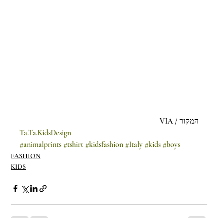
המקור / VIA
Ta.Ta.KidsDesign
#animalprints
#tshirt
#kidsfashion
#Italy
#kids
#boys
FASHION
KIDS