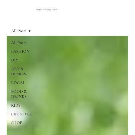
Digital Marketing Atelier
All Posts
All Posts
FASHION
DIY
ART &
DESIGN
LOCAL
FOOD &
DRINKS
KIDS
LIFESTYLE
SHOP