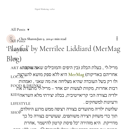
Digital Marketing Atelier
All Posts
Chen Sharon
Jun 9, 2014
1 min read
All Posts
‘Playful’ by Merrilee Liddiard (MerMag
FASHION
Blog)
DIY
מריל-לי , בעלת הבלוג (בין היפים והמובילים שאני עוקבת 
ART & DESIGN
אחריהם באדיקות) 
MerMag
 היא ללא ספק מושא להערצה, 
LOCAL
ולו רק בשל העובדה שהיא מצליחה את מה שאני , ואמהות 
FOOD & DRINKS
רבות אחרות, מקוות לעשות יום אחד – מריל-לי מתעדת את 
KIDS
ילדיה בצורה הכי קריאייטיבית, בבלוג יצירתי מלא השראה 
ורעיונות למשחקים .
LIFESTYLE
שלושת ילדיה מתועדים בצורה רציפה ממש מרגע היוולדם, 
SHOP
תוך כדי משחק ויצירה משותפים, שעושיים בצורה כל כך 
מדוייקת.  היא מזהירה “כל פיסת קרטון להישמר ,אחרת 