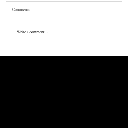
Comments
Few Things of Note #78
Write a comment...
Let's Talk
Begin
Your Digital
Journey