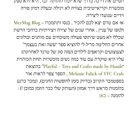
תסיים את דרכה בדרך שלא יוכלו לזהותה” 🙂 , היא ללא ספק 
מוכשרת וקריאייטיבית בצורה לא רגילה ובעלת דמיון פורה 
וידיים שנועדו ליצירה.
אז אם טרם יצא לכם להכיר , כנסו ותתמכרו – 
MerMag Blog
ולגופו של עניין , אחרי שנים של יצירה ויצירתיות ברחבי הרשת 
שכללו לא מעט שיתופי פעולה משובחים עם מותגים ובולוגים 
אחרים החליטה מריל-לי להוציא ספר “עשה זאת בעצמך” 
לצעוצועים וקראפים לילדים (שזה סוג של טרנד לאחרונה) 
עליו היא שוקדת עם עוד כמה נשים מוכשרות תחת הכותרת 
“
Playful – Toys and Crafts made by Hands
” בהוצאת 
Melanie Falick of STC Craft
 , הספר צפוי לראות אור 
בספטמבר הקרוב (בדיוק בזמן לחופשות החגים), ונמכר כרגע 
בהזמנות מראש דרך אמזון (העותק שלי כבר הוזמן כמובן !) :
להזמנה – 
כאן 