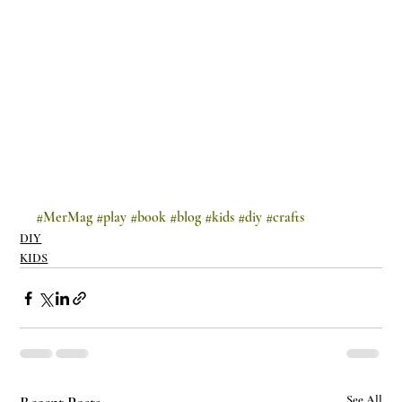
#MerMag
#play
#book
#blog
#kids
#diy
#crafts
DIY
KIDS
See All