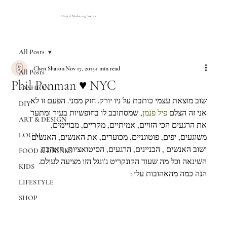
Digital Marketing Atelier
All Posts
Chen Sharon
Nov 17, 2015
1 min read
All Posts
Phil Penman ♥ NYC
FASHION
שוב מוצאת עצמי כותבת על ניו יורק. חזק ממני. הפעם זו לא 
DIY
אני זה הצלם 
פיל פנמן
, שמסתובב לו בחופשיות בעיר ומתעד 
ART & DESIGN
את הרגעים הכי הזויים, אמיתיים, מקריים, מבויימים, 
LOCAL
משוגעים, יפים, פוטוגניים, מכוערים, את האנשים, האנשים 
ושוב האנשים , הבניינים, הרגעים, הסיטואציות, האהבה 
FOOD & DRINKS
השינאה וכל מה שעוד הקונקריט ג’ונגל הזו מציעה לעולם.
KIDS
הנה כמה מהאהובות עלי :
LIFESTYLE
SHOP