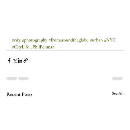
#city
#photography
#fromaroundtheglobe
#urban
#NYC
#CityLife
#PhilPenman
Recent Posts
See All