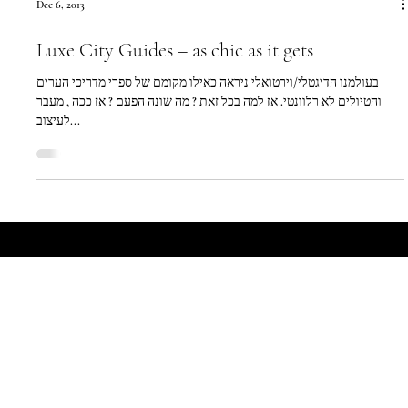
Dec 6, 2013
Luxe City Guides – as chic as it gets
בעולמנו הדיגטלי/וירטואלי ניראה כאילו מקומם של ספרי מדריכי הערים
והטיולים לא רלוונטי. אז למה בכל זאת ? מה שונה הפעם ? אז ככה , מעבר
לעיצוב...
Let's Talk