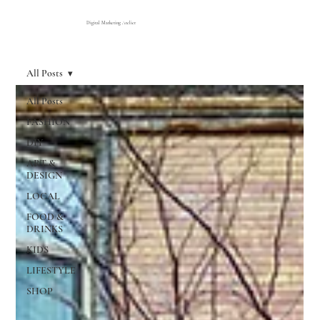
Digital Marketing Atelier
All Posts
All Posts
FASHION
DIY
ART &
DESIGN
LOCAL
FOOD &
DRINKS
KIDS
LIFESTYLE
SHOP