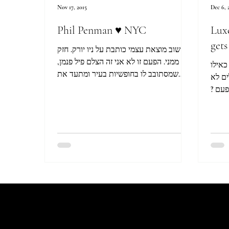
Nov 17, 2015
Dec 6, 
Phil Penman ♥ NYC
Luxe
gets
שוב מוצאת עצמי כותבת על ניו יורק. חזק
ממני. הפעם זו לא אני זה הצלם פיל פנמן,
כאילו
שמסתובב לו בחופשיות בעיר ומתעד את
ים לא
הרגעים הכי הזויים,...
 הפעם
Let's Talk