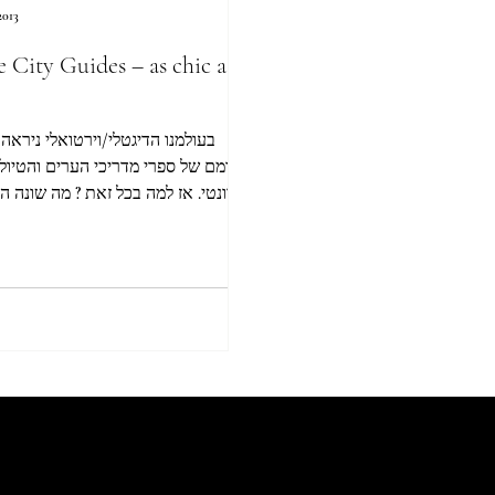
2013
 City Guides – as chic as it
בעולמנו הדיגטלי/וירטואלי ניראה 
מקומם של ספרי מדריכי הערים והטיול
רלוונטי. אז למה בכל זאת ? מה שונה ?
אז ככה , מעבר לעיצוב...