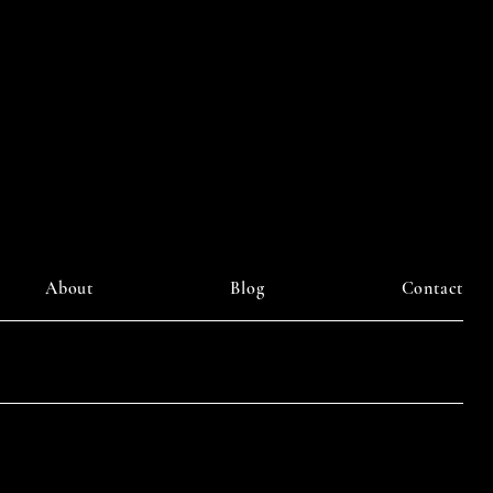
ourney
About
Blog
Contact
LinkedIn
am
Facebook
Pinterest
y DAIILY SOMETHING