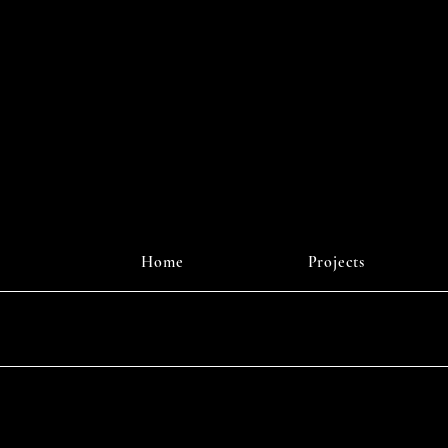
r Digital
J
Home
Projects
Instagr
© 2025 b