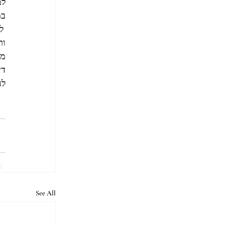
למ
במ
 ל
ות
מא
די
לח
See All