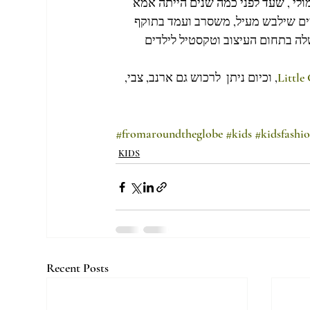
לי , שעד לפני כמה שנים הייתה אמא 
ם שילבש מעיל, משסרב ועמד בתוקף 
שלה בתחום העיצוב וטקסטיל לילדים 
Little
, וכיום ניתן  לרכוש גם ארנב, צבי, 
#fromaroundtheglobe
#kids
#kidsfashi
KIDS
Recent Posts