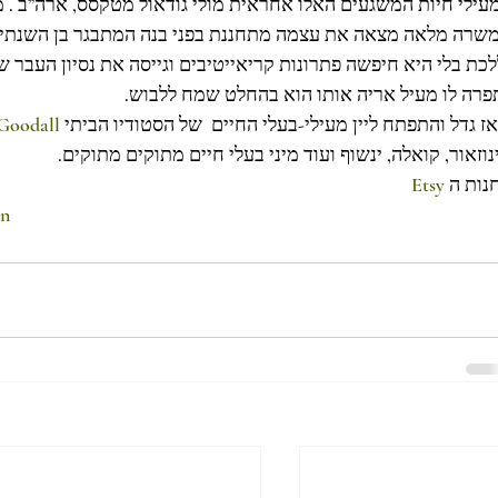
עילי חיות המשגעים האלו אחראית מולי גודאול מטקסס, ארה”ב . מו
שרה מלאה מצאה את עצמה מתחננת בפני בנה המתבגר בן השנתיי
לכת בלי היא חיפשה פתרונות קריאייטיבים וגייסה את נסיון העבר 
פרה לו מעיל אריה אותו הוא בהחלט שמח ללבוש.
ז גדל והתפתח ליין מעילי-בעלי החיים  של הסטודיו הביתי 
 Goodall
נוזאור, קואלה, ינשוף ועוד מיני בעלי חיים מתוקים מתוקים.
נות ה 
Etsy
on