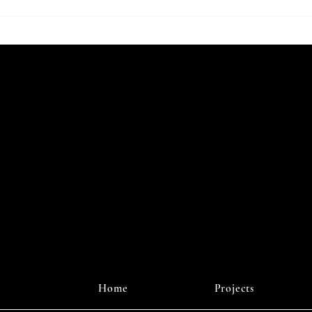
dren Rewrite the House Rules
r Digital
J
Home
Projects