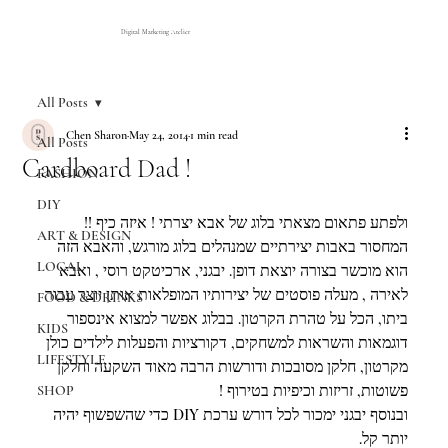
Digital Marketing Atelier
All Posts
Chen Sharon
May 24, 2014
1 min read
All Posts
Cardboard Dad !
FASHION
DIY
ולפתע פתאום מצאתי בלוג של אבא יצרתי ! איזה כיף !!
ART & DESIGN
המחסור באבות יצירתיים שמנהלים בלוג מורגש, והאבא הזה 
LOCAL
הוא מוכשר בצורה יוצאת דופן. יבגני, ארכיטקט רוסי , ואבא 
לאירה , מעלה פוסטים של יצירותיו המופלאות אותן יוצר עבור 
FOOD & DRINKS
ביתו, הכל על טהרת הקרטון. בבלוג אפשר למצוא אינספור 
KIDS
דוגמאות והשראות למשחקים, דקורציות והפעלות לילדים כולן 
LIFESTYLE
מקרטון, חלקן מסובכות ודורשות הרבה מאוד השקעה וחלקן 
פשוטות, זריזות וכיפיות בטירוף !
SHOP
ובנוסף יבגני ימכור לכל דורש ערכת DIY כדי שהשפשוף יהיה 
יותר קל.