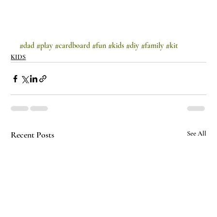
#dad
#play
#cardboard
#fun
#kids
#diy
#family
#kit
KIDS
Recent Posts
See All