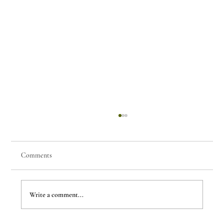
Comments
Write a comment...
Children Rewrite the House Rules