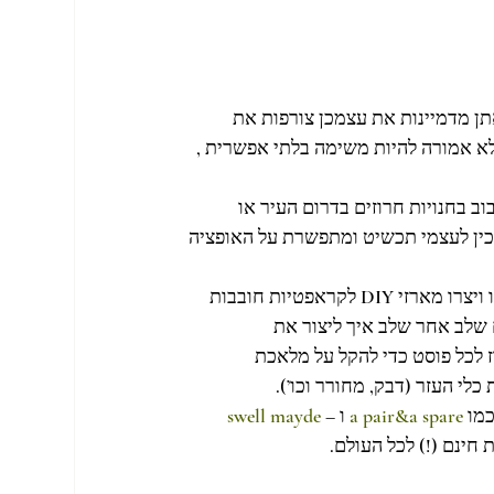
ן מדמיינות את עצמכן צורפות את 
א אמורה להיות משימה בלתי אפשרית , 
ב בחנויות חרוזים בדרום העיר או 
הכין לעצמי תכשיט ומתפשרת על האופציה 
 חשבו על הפתרון האולטימטיבי לבעיה השכיחה הזו ויצרו מארזי DIY לקראפטיות חובבות 
שלב אחר שלב איך ליצור את 
 לעשות והכינו מארז לכל פוסט כדי להקל על מלאכת 
לי העזר (דבק, מחורר וכו’).
מו 
a pair&a spare
 ו – 
swell mayde