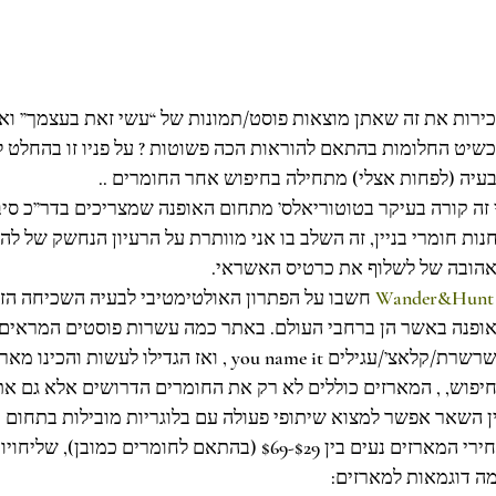
ירות את זה שאתן מוצאות פוסט/תמונות של “עשי זאת בעצמך” ואת
שיט החלומות בהתאם להוראות הכה פשוטות ? על פניו זו בהחלט ל
עיה (לפחות אצלי) מתחילה בחיפוש אחר החומרים ..
 זה קורה בעיקר בטוטוריאלס’ מתחום האופנה שמצריכים בדר”כ סיבו
נות חומרי בניין, זה השלב בו אני מוותרת על הרעיון הנחשק של ל
הובה של לשלוף את כרטיס האשראי.
Wander&Hunt
ופנה באשר הן ברחבי העולם. באתר כמה עשרות פוסטים המראים 
השרשרת/קלאצ’/עגילים you name it , ואז הגדילו
יפוש, , המארזים כוללים לא רק את החומרים הדרושים אלא גם את כ
ן השאר אפשר למצוא שיתופי פעולה עם בלוגריות מובילות בתחום כ
המארזים נעים בין $29-$69 (בהתאם לחומרים כמובן), שליחויות חינם (!) לכל העולם.
ה דוגמאות למארזים: