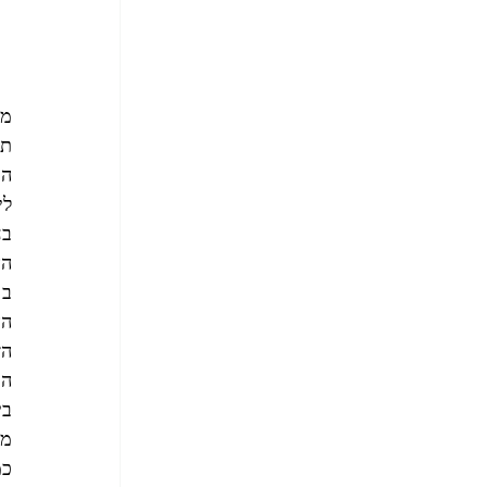
מכ
תכ
הב
לי
בח
הא
ב 
הא
הח
בי
מחירי 
כמ