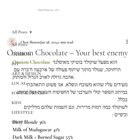
Digital Marketing Atelier
All Posts
Chen Sharon
Jan 28, 2014
1 min read
All Posts
Omnom Chocolate – Your best enemy
FASHION
Omnom Chocolate
 הוא מפעל שוקולד בוטיקי מאיסלנד 
DIY
הרחוקה, שנולד מתוך שיתוף פעולה של ארבעה ח’ברה עם 
ART & DESIGN
אהבה גדולה לאויב הגדול והמתוק.
LOCAL
מעידים עליו שהוא משובח וניפלא, אני פשוט התאהבתי 
במיתוג הסופר קולי והעדכני של החפיסות השונות ושל המותג 
FOOD & DRINKS
בכלל.
KIDS
לשוקולד כמה רמות מרירות, וגם השמות שלהם מדליקים 
LIFESTYLE
וכיפיים :
Dirty Blonde 36%
SHOP
Milk of Madagascar 41%
Dark Milk + Burned Sugar 55%