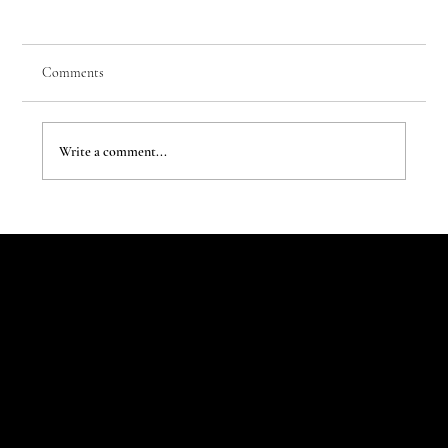
Comments
Write a comment...
The New Aesthetic:When AI Becomes a Creative
Partner
Let's Talk
Begin
Your Digital
Journey