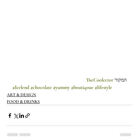
TheCoolector
המקור 
#Icelend
#chocolate
#yummy
#boutiqoue
#lifestyle
ART & DESIGN
FOOD & DRINKS