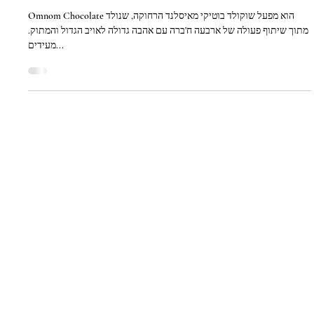
Jan 28, 2014
Omnom Chocolate – Your best enemy
Omnom Chocolate הוא מפעל שוקולד בוטיקי מאיסלנד הרחוקה, שנולד
מתוך שיתוף פעולה של ארבעה ח’ברה עם אהבה גדולה לאויב הגדול והמתוק.
מעידים...