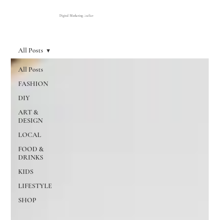
Digital Marketing Atelier
All Posts
All Posts
FASHION
DIY
ART &
DESIGN
LOCAL
FOOD &
DRINKS
KIDS
LIFESTYLE
SHOP