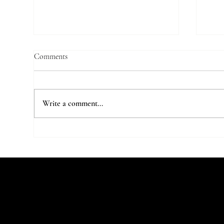
Comments
Write a comment...
Few 
Origami Costumes For Ballet
Dancers
Let's Talk