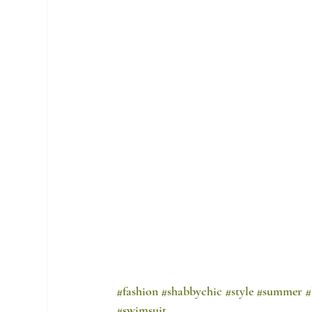
#fashion
#shabbychic
#style
#summer
#
#swimsuit