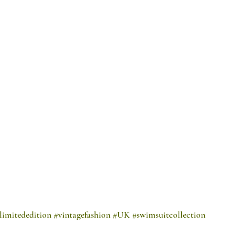
limitededition
#vintagefashion
#UK
#swimsuitcollection