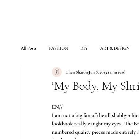
All Posts
FASHION
DIY
ART & DESIGN
Chen Sharon
Jun 8, 2013
1 min read
‘My Body, My Shri
EN//
I am not a big fan of the all shabby-chi
lookbook really caught my eyes . The Brit
numbered quality pieces made entirely in