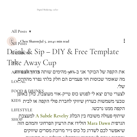
Digital Marketing Atelier
All Posts
Chen Sharon
Jul 5, 2014
1 min read
All Posts
Drink & Sip – DIY & Free Template
FASHION
Take Away Cup
DIY
את הקפה של הבוקר אני ב-98% מהימים שותה בדרך לעבודה, 
ART & DESIGN
מה שאומר שכוסות חד פעמיים הם חלק בלתי נפרד מהחיים 
LOCAL
שלי.
FOOD & DRINKS
לצערי טרם יצא לי לפגוש כוס טייק-אווי מעוצבת, כולן באופן 
KIDS
טבעי משמשות כערוץ שיווקי לחברת פולי הקפה או לבית 
הקפה ממנו נרכשו.
LIFESTYLE
 למעצבת 
A Subtle Revelry
שיתוף פעולה משובח בין הבלוג 
SHOP
 הולידו את הרעיון הפרחוני והמהם הזה 
Mara Dawn
הגרפית 
שיאפשר לכם לשדרג כל כוס נייר מרובת מסרים שיווקים 