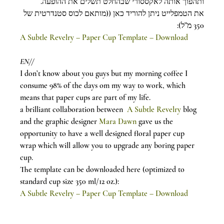
ותהפוך אותה לאקססורי שבהחלט תשלים את ההופעה.
את הטמפלייט ניתן להוריד כאן ((מותאם לכוס סטנדרטית של 
350 מ”ל):
A Subtle Revelry – Paper Cup Template – Download
EN//
I don’t know about you guys but my morning coffee I 
consume 98% of the days om my way to work, which 
means that paper cups are part of my life.
a brilliant collaboration between  
A Subtle Revelry
 blog 
and the graphic designer 
Mara Dawn
 gave us the 
opportunity to have a well designed floral paper cup 
wrap which will allow you to upgrade any boring paper 
cup.
The template can be downloaded here (optimized to 
standard cup size 350 ml/12 oz.):
A Subtle Revelry – Paper Cup Template – Download