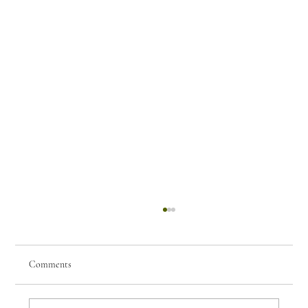
Comments
Few Things of Note #69