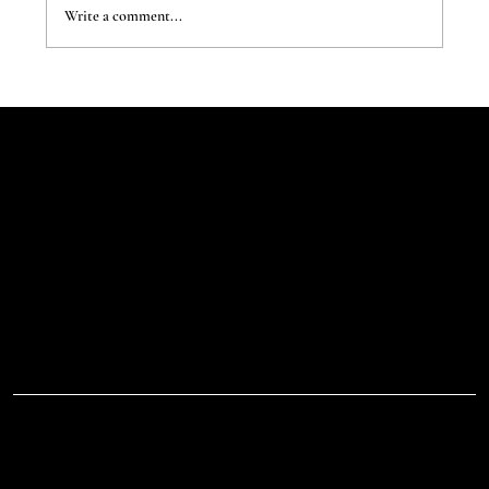
Write a comment...
Let's Talk
Begin
Your Digital
Journey
D.