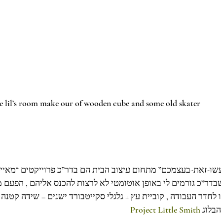
e lil’s room make our of wooden cube and some old skater 
שו-זאת-בעצמכם” מתחום עיצוב הבית הם בדר”כ פרוייקטים “מאיימ
שבדר”כ גורמים לי באופן אוטומטי לא לרצות להכנס אליהם , הפעם
ו לחדר העבודה , קוביית עץ + גלגלי סקייטבורד ישנים = שידה קטנ
Project Little Smith
הבלוג