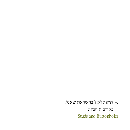
2-  תיק קלאץ’ בהשראת שאנל.
    באדיבות הבלוג
Studs and Buttonholes