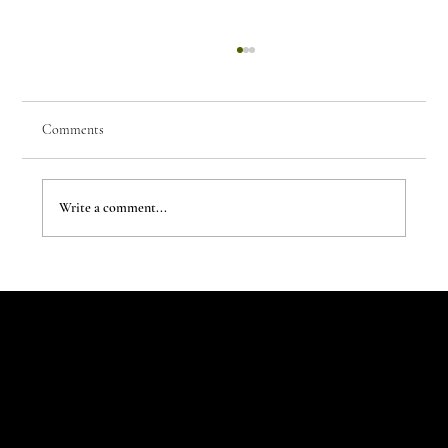
Comments
Few Things of Note #69
Write a comment...
Let's Talk
Begin
Your Digital
Journey