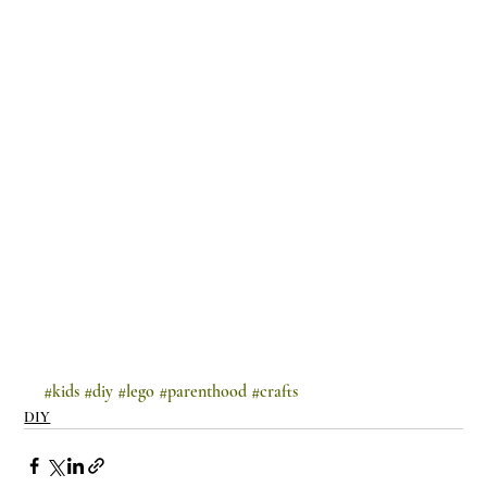
#kids
#diy
#lego
#parenthood
#crafts
DIY