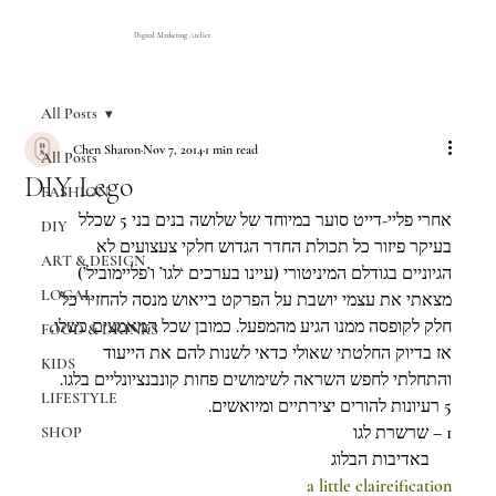
Digital Marketing Atelier
All Posts
Chen Sharon
Nov 7, 2014
1 min read
All Posts
DIY Lego
FASHION
אחרי פליי-דייט סוער במיוחד של שלושה בנים בני 5 שכלל 
DIY
בעיקר פיזור כל תכולת החדר הגדוש חלקי צעצועים לא 
ART & DESIGN
הגיוניים בגודלם המיניטורי (עיינו בערכים ‘לגו’ ו’פליימוביל’) 
LOCAL
מצאתי את עצמי יושבת על הפרקט בייאוש מנסה להחזיר כל 
חלק לקופסה ממנו הגיע מהמפעל. כמובן שכל המאמצים כשלו. 
FOOD & DRINKS
אז בדיוק החלטתי שאולי כדאי לשנות להם את הייעוד 
KIDS
והתחלתי לחפש השראה לשימושים פחות קונבנציונליים בלגו. 
LIFESTYLE
5 רעיונות להורים יצירתיים ומיואשים.
1 – שרשרת לגו
SHOP
     באדיבות הבלוג
a little claireification