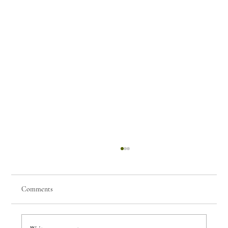
Comments
Few Things of Note #80