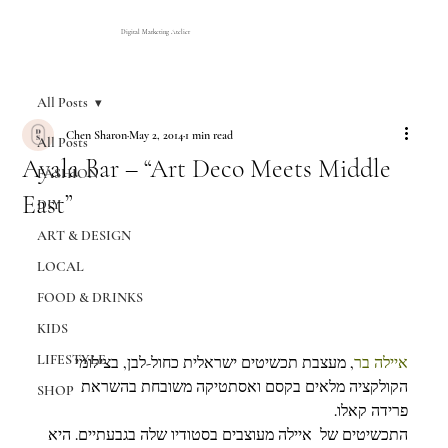
Digital Marketing Atelier
All Posts
Chen Sharon
May 2, 2014
1 min read
All Posts
Ayala Bar – “Art Deco Meets Middle
FASHION
East”
DIY
ART & DESIGN
LOCAL
FOOD & DRINKS
KIDS
LIFESTYLE
איילה בר
, מעצבת תכשיטים ישראלית כחול-לבן, בצילומי 
הקולקציה מלאים בקסם ואסתטיקה משובחת בהשראת 
SHOP
פרידה קאלו.
התכשיטים של  איילה מעוצבים בסטודיו שלה בגבעתיים. היא 