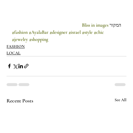
Bliss in images
המקור 
#fashion
#AyalaBar
#designer
#israel
#style
#chic
#jewelry
#shopping
FASHION
LOCAL
Recent Posts
See All