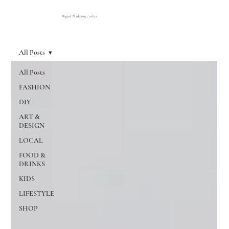
Digital Marketing Atelier
All Posts
All Posts
FASHION
DIY
ART &
DESIGN
LOCAL
FOOD &
DRINKS
KIDS
LIFESTYLE
SHOP