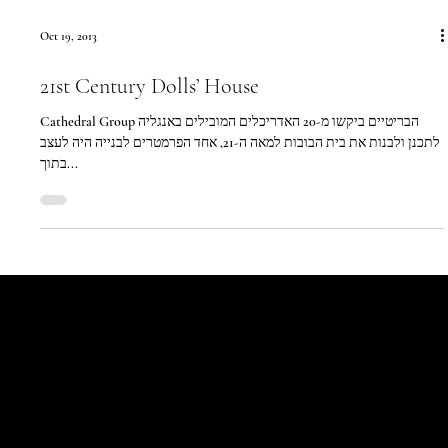
Oct 19, 2013
21st Century Dolls’ House
Cathedral Group הבריטיים ביקשו מ-20 האדריכלים המובילים באנגליה
לתכנן ולבנות את בית הבובות למאה ה-21, אחד הפרמטרים לבנייה היה לעצב
בתוך...
Let's Talk
Begin
Your Digital
Journey