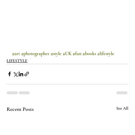
#art
#photographer
#style
#UK
#fun
#books
#lifestyle
LIFESTYLE
Recent Posts
See All