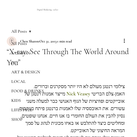
Digital Marketing Atelier
All Posts
Chen Sharon
Oct 31, 2013
1 min read
All Posts
“X-ray: See Through The World Around
FASHION
You”
DIY
ART & DESIGN
LOCAL
צילומי רנטגן מעולם לא היו יותר מסקרנים וברורים.
FOOD & DRINKS
 מייצר אמנות רנטגן של 
Nick Veasey
האמן-צלם הבריטי 
KIDS
אובייקטים ופוזיציות של הגוף האנושי כבר למעלה משני 
עשורים. את האובססיה שלו לאמנות ברנטגן פיתח בעקבות 
LIFESTYLE
נסיון להבין את העולם החומרי בו אנו חיים. אנחנו שופטים, 
SHOP
ומחליטים כיצד להתלבש או באיזו מכונית לנהוג על סמך 
המראה החיצוני של האובייקט.