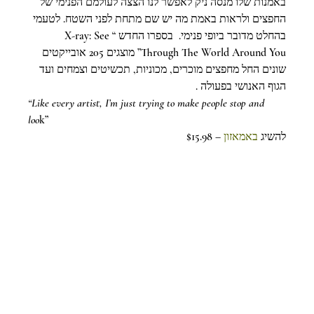
באמנות שלו מנסה ניק לאפשר לנו הצצה לעולמם הפנימי של 
החפצים ולראות באמת מה יש שם מתחת לפני השטח. לטעמי 
בהחלט מדובר ביופי פנימי.  בספרו החדש “X-ray: See 
Through The World Around You” מוצגים 205 אובייקטים 
שונים החל מחפצים מוכרים, מכוניות, תכשיטים וצמחים ועד 
הגוף האנושי בפעולה .
“Like every artist, I’m just trying to make people stop and 
loo
k”  
 – $15.98
באמאזון
להשיג 