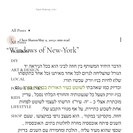
Digital Marketing Atelier
All Posts
Chen Sharon
May 9, 2013
1 min read
All Posts
“Windows of New-York”
FASHION
DIY
הדבר היחיד המשותף בין חוזה לביני הוא ככל הניראה יד 
ART & DESIGN
הגורל שהצליחה לגרום לכל אחד מאיתנו (כל אחד בתקופתו 
LOCAL
שלו) לחיות בניו-יורק. עכשיו תורו.
ובדיוק כמו שאהבתי 
לשוטט בעיר האורות בביקורי בפריז 
, גם 
FOOD & DRINKS
בניו-יורק (שעל כל שגעונותיה והחורף הבלתי נסבל , עדיין 
KIDS
מוכתרת אצלי כ – “ה- עיר”)  הרשתי לעצמי לשוטט לפחות 
LIFESTYLE
אחת לשבוע כתיירת, על אף מגורי הקבע שלי.
חוזה, מקסיקני במקור ,  הוא מעצב גרפי במקצועו , שעם 
SHOP
השנים פיתח אובססיה מוזרה לחלונות בתים. האובססיה , 
שכפי שהוא מעיד עליה , הולכת ומחמירה עם השנים. בדיוק 