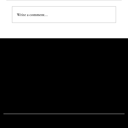
Write a comment...
The New Aesthetic:When AI Becomes a Creative
Partner
Let's Talk
Begin
Your Digital
Journey
D.