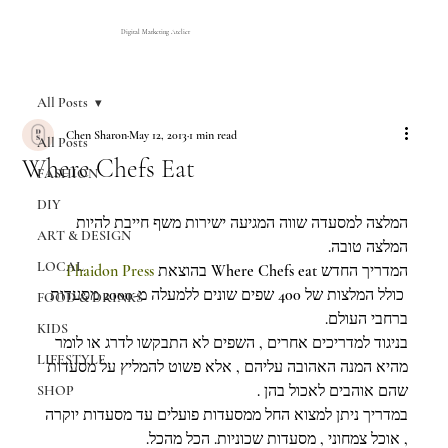
Digital Marketing Atelier
All Posts
Chen Sharon
May 12, 2013
1 min read
All Posts
Where Chefs Eat
FASHION
DIY
המלצה למסעדה שווה המגיעה ישירות משף חייבת להיות 
ART & DESIGN
המלצה טובה.
LOCAL
Phaidon Press
המדריך החדש Where Chefs eat בהוצאת 
 כולל המלצות של 400 שפים שונים ללמעלה מ-2000 מסעדות 
FOOD & DRINKS
ברחבי העולם.
KIDS
בניגוד למדריכים אחרים , השפים לא התבקשו לדרג או לומר 
LIFESTYLE
מהיא המנה האהובה עליהם , אלא פשוט להמליץ על מסעדות 
שהם אוהבים לאכול בהן .
SHOP
במדריך ניתן למצוא החל ממסעדות פועלים עד מסעדות יוקרה 
, אוכל צמחוני , מסעדות שכוניות. הכל מהכל.