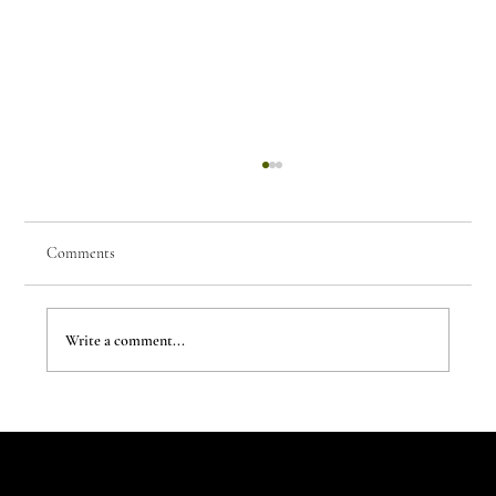
Comments
Write a comment...
The Evergreen Sindroms by Hej Studio
Let's Talk