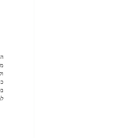
ה 
מ 
ו 
כ.
, 
ל.