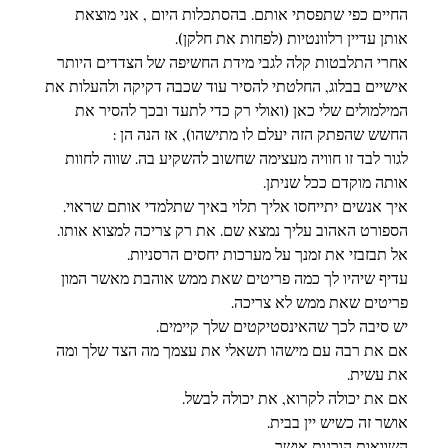
החיים כפי שתפסתי אותם. בהסתכלות היום , אני מוצאת 
אותן עדיין רלוונטיות (לפחות את חלקן).
אחרי התלבטות קלה לגבי מידת החשיפה של הצדדים היותר 
אישיים בבלוג, החלטתי להסיר עוד שכבה דקיקה ולהעלות את 
המילמולים שלי כאן (ואולי רק כדי לתעד ובכך להסיר את 
החשש שהפתק הזה יעלם לו מתישהו), אז הנה הן :
לגור לבד זו חוויה מעצימה שחשוב להשקיע בה. שווה לחוות 
אותה מוקדם ככל שניתן.
איך אנשים יתייחסו אליך תלוי באיך שתלמדי אותם שראוי.
הספורט האהוב עליך נמצא שם. את רק צריכה למצוא אותו.
אל תבזבזי את זמנך על מערכות יחסים הרסניות.
עדיף שיהיו לך כמה פריטים שאת ממש אוהבת מאשר המון 
פריטים שאת ממש לא צריכה.
יש סיבה לכך שהאינסטיקטים שלך קיימים.
אם את רבה עם מישהו תשאלי את עצמך מה הצד שלך ומה 
את עשית.
אם את יכולה לקרוא, את יכולה לבשל.
אושר זה כשיש יין בבית.
השוואות הורגות אושר.