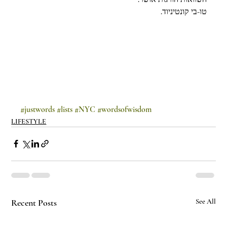
טו-בי קונטיניוד.
#justwords
#lists
#NYC
#wordsofwisdom
LIFESTYLE
Recent Posts
See All