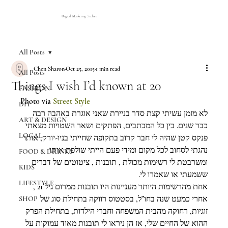
Digital Marketing Atelier
All Posts
Chen Sharon
Oct 25, 2015
1 min read
All Posts
Things I wish I’d known at 20
FASHION
Photo via
 Street Style
DIY
לא מזמן עשיתי קצת סדר בניירת שאני אוגרת באהבה רבה 
ART & DESIGN
כבר שנים. בין כל המכתבים, הפתקים ושאר השטויות מצאתי 
LOCAL
פנקס קטן שהיה לי חבר קרוב בתקופה שחייתי בניו-יורק, אותו 
נהגתי לסחוב לכל מקום ומידי פעם הייתי שולפת אותו 
FOOD & DRINKS
ומשרבטת לי רשימות מכולת , תובנות , ציטוטים של דברים 
KIDS
ששמעתי או שאמרו לי.
LIFESTYLE
אחת מהרשימות היותר מעניינות היו תובנות ממרום גיל 21 , 
אחרי כמעט שנה בחו”ל, בסטטוס רווקה בתחילת סוג של 
SHOP
זוגיות, רחוקה מהבית המשפחה וחברי הילדות, בתחילת הפרק 
ההוא של החיים שלי, אז הן ניראו לי תובנות מאוד עמוקות על 