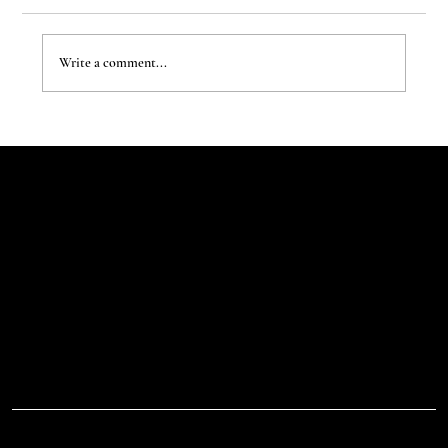
Write a comment...
The Evergreen Sindroms by Hej Studio
Let's Talk
Begin
Your Digital
Journey
D.