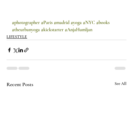
#photographer
#Paris
#madrid
#yoga
#NYC
#books
#theurbanyoga
#kickstarter
#AnjaHumljan
LIFESTYLE
Recent Posts
See All