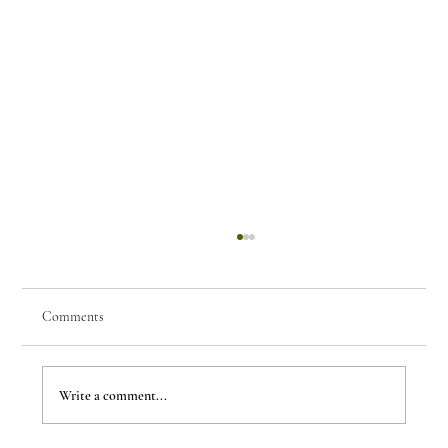
Comments
Write a comment...
The Evergreen Sindroms by Hej Studio