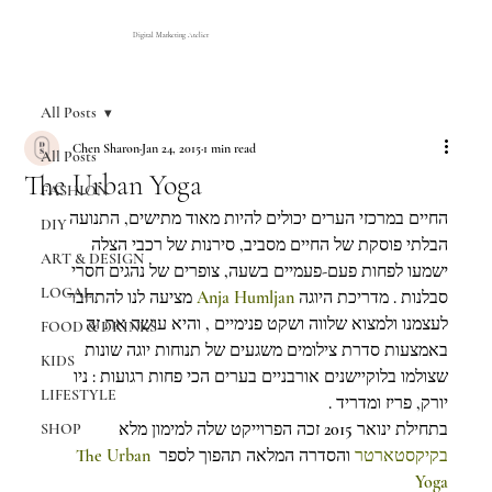
Digital Marketing Atelier
All Posts
Chen Sharon
Jan 24, 2015
1 min read
All Posts
The Urban Yoga
FASHION
החיים במרכזי הערים יכולים להיות מאוד מתישים, התנועה 
DIY
הבלתי פוסקת של החיים מסביב, סירנות של רכבי הצלה 
ART & DESIGN
ישמעו לפחות פעם-פעמיים בשעה, צופרים של נהגים חסרי 
LOCAL
 מציעה לנו להתחבר 
Anja Humljan
סבלנות . מדריכת היוגה 
לעצמנו ולמצוא שלווה ושקט פנימיים , והיא עושה את זה 
FOOD & DRINKS
באמצעות סדרת צילומים משגעים של תנוחות יוגה שונות 
KIDS
שצולמו בלוקיישנים אורבניים בערים הכי פחות רגועות : ניו 
LIFESTYLE
יורק, פריז ומדריד .
בתחילת ינואר 2015 זכה הפרוייקט שלה למימון מלא 
SHOP
 The Urban 
 והסדרה המלאה תהפוך לספר
בקיקסטארטר
Yoga