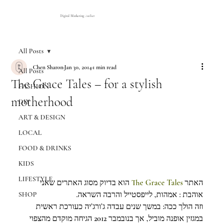
Digital Marketing Atelier
All Posts
Chen Sharon
Jan 30, 2014
1 min read
All Posts
The Grace Tales – for a stylish
FASHION
motherhood
DIY
ART & DESIGN
LOCAL
FOOD & DRINKS
KIDS
LIFESTYLE
האתר 
The Grace Tales
 הוא בדיוק מסוג האתרים שאני 
אוהבת : אמהות, לייפסטייל והרבה השראה.
SHOP
וזה הולך ככה: במשך שנים עבדה ג’ורג’יה כעורכת ראשית 
במגזין אופנה מוביל, אך בנובמבר 2012 הגיחה מוקדם מהצפוי 