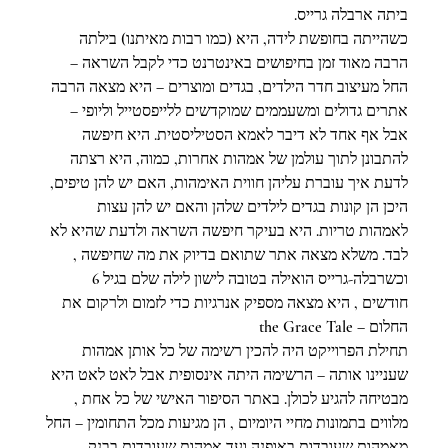
ביתה ארבלה גרייס.
כשהייתה בחופשת לידה, היא (כמו רבות מאיתנו) בילתה 
הרבה מאוד זמן בחיפושים באינטרנט כדי לקבל השראה – 
החל מעיצוב חדר הילדים, בגדים ומוצרים – היא מצאה הרבה 
אתרים גדולים ומשעממים שמוקדשים ללייפסטייל וליופי – 
אבל אף אחד לא דיבר לאמא הסטיליסטית. היא חיפשה 
להתבונן לתוך עולמן של אמהות אחרות, כמוה, היא רצתה 
לדעת איך עוברת עליהן חווית האימהות, האם יש להן טיפים, 
היכן הן קונות בגדים לילדים שלהן והאם יש להן עצות 
לאמהות טריות. היא בעיקר חיפשה השראה ולדעת שהיא לא 
לבד. משלא מצאה אתר שתואם בדיוק את מה שחיפשה , 
וכשרבלה-גרייס הואילה בטובה לישון לילה שלם בגיל 6 
חודשים , היא מצאה מספיק אנרגיות כדי לזמום ולרקום את 
החלום – the Grace Tale
תחילת הפרוייקט היה להכין רשימה של כל אותן אמהות 
שעניינו אותה – הרשימה היתה אינסופית אבל לאט לאט היא 
מבטיחה להגיע לכולן. באתר הסיפור האישי של כל אחת , 
מלווים בתמונות מחיי היומיום , הן מגיעות מכל התחומין – החל 
מאמהות שעובדות באופנה ועד אמהות שעובדות בבנק – 