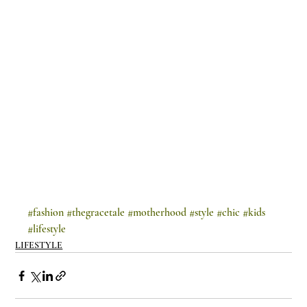
#fashion
#thegracetale
#motherhood
#style
#chic
#kids
#lifestyle
LIFESTYLE