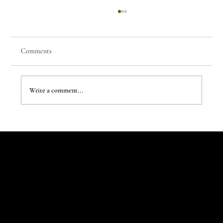
Comments
Write a comment...
The Evergreen Sindroms by Hej Studio
Let's Talk
Begin
Your Digital
Journey