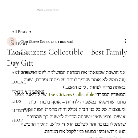
Digital Marketing Atelier
All Posts
Chen Sharon
Dec 10, 2014
1 min read
All Posts
The Citizens Collectible – Best Family
FASHION
Day Gift
DIY
אני חושבת שמצאתי את המתנה המושלמת ליום המשפחה !
ART & DESIGN
(וזה ממש לא אומר שצריך לוותר על מתנה נפרדת, ושווה 
LOCAL
באותה מידה לפחות , ליום האם…)
FOOD & DRINKS
 של ליליאנה מציע 
 The Citizens Collectible
הסטודיו הספרדי
KIDS
מתנה שתישאר במשפחה לדורות – אוסף בובות רכות 
ומעוצבות של כל בני הבית (כולל חיות מחמד) המותאמות 
LIFESTYLE
אישית, וכמו שאין משפחה הדומה למשניה כך שהסיכוי 
SHOP
שתתקלו בבובה זהה לשלכם הוא די קלוש. תהליך הרכישה 
הוא מרגש וכיפי כמעט כמו לקבל את המתנה.