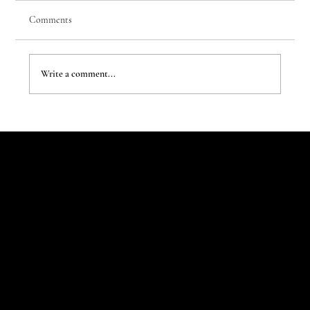
Comments
Write a comment...
The New Aesthetic:When AI Becomes a Creative
Partner
Let's Talk
Begin
Your Digital
Journey