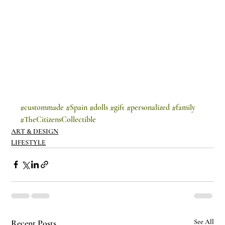
#custommade
#Spain
#dolls
#gift
#personalized
#family
#TheCitizensCollectible
ART & DESIGN
LIFESTYLE
Recent Posts
See All