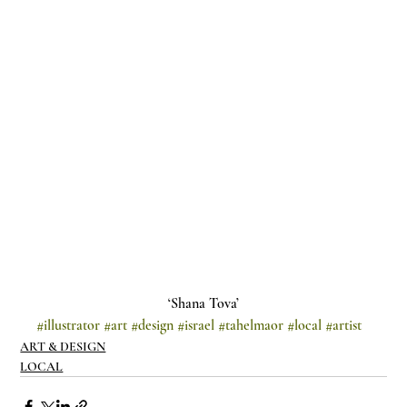
‘Shana Tova’
#illustrator
#art
#design
#israel
#tahelmaor
#local
#artist
ART & DESIGN
LOCAL