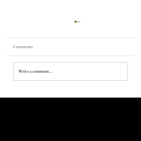
Comments
Write a comment...
The New Aesthetic:When AI Becomes a Creative
Partner
Let's Talk
Begin
Your Digital
Journey