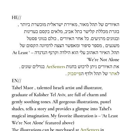
HE//
האיורים של תהל מאור, מאיירת ישראלית מוכשרת ביותר , 
בוגרת מכללת קלישר בתל אביב, מלאים בקסם בעדינות 
ובגוונים מרגיעים. כל אחר האיורים , כולם בגווני פסטל 
משגעים , מספר סיפור ומאפשר הצצה לדמיונה הקסום של 
תהל. האיור האהוב עלי הוא הילדה וקרנף הנדנדה – ‘At Least 
We’re Not Alone’
 בגדלים שונים .
ArtSetters
את האיורים ניתן לרכוש בחנות 
 .
פייסבוק
 של תהל ולדף ה
אתר
ל
EN//
Tahel Maor , talented Israeli artist and illustrator, 
graduate of Kalisher Tel Aviv, are full of charm and 
gently soothing tones. All gorgeous illustrations, pastel 
shades, tells a story and provides a glimpse into Tahel’s 
magical imagination. My favorite illustration is – ‘At Least 
We’re Not Alone’ featured above)
The illustrations can be purchased at 
ArtSetters
 in 