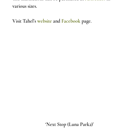
various sizes.
Visit Tahel’s 
website
 and 
Facebook
 page.
‘Next Stop (Luna Park2)’