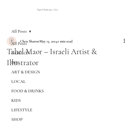
Digital Marketing Atelier
All Posts
Chen Sharon
May 13, 2014
1 min read
All Posts
Tahel Maor – Israeli Artist &
FASHION
Illustrator
DIY
ART & DESIGN
LOCAL
FOOD & DRINKS
KIDS
LIFESTYLE
SHOP