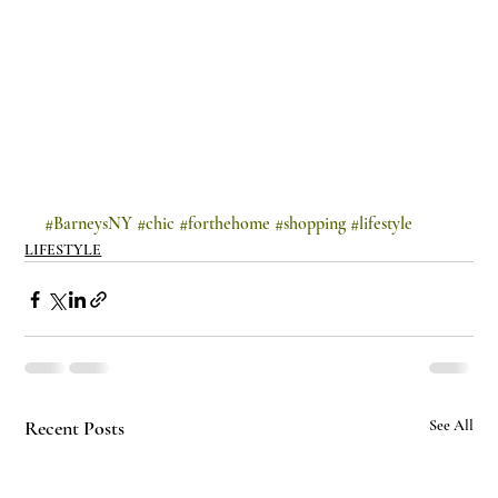
#BarneysNY
#chic
#forthehome
#shopping
#lifestyle
LIFESTYLE
Recent Posts
See All