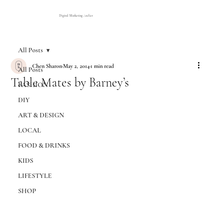
Digital Marketing Atelier
All Posts
Chen Sharon
May 2, 2014
1 min read
All Posts
Table Mates by Barney’s
FASHION
DIY
ART & DESIGN
LOCAL
FOOD & DRINKS
KIDS
LIFESTYLE
SHOP