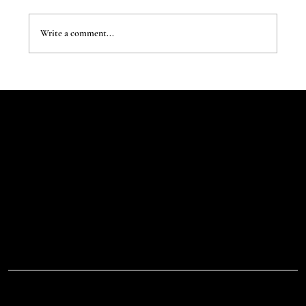
Write a comment...
The Evergreen Sindroms by Hej Studio
Let's Talk
Begin
Your Digital
Journey
D.