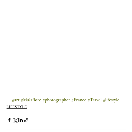
#art
#Maiaflore
#photographer
#France
#Travel
#lifestyle
LIFESTYLE