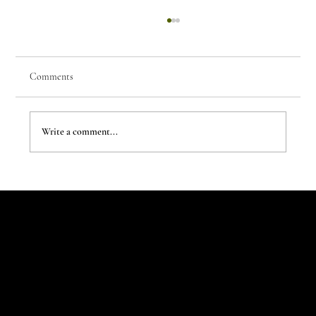
Comments
Write a comment...
The Evergreen Sindroms by Hej Studio
Let's Talk
Begin
Your Digital
Journey