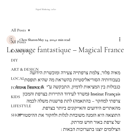
Digital Marketing Atelier
All Posts
Chen Sharon
May 24, 2014
1 min read
All Posts
Le voyage fantastique – Magical France
FASHION
DIY
ART & DESIGN
מאיה פלור
, צלמת צרפתייה צעירה ומוכשרת הידועה 
LOCAL
בעבודותיה הסוריאליסטיות בהשראת מה שהיא תופסת 
Atout France
 & 
כגבולות בין המציאות לדמיון, התבקשה ע”י 
FOOD & DRINKS
Institut Français (משרד לעידוד התיירות בצרפת והמכון 
KIDS
צרפתי למחקר – בהתאמה) לתת פרשנות משלה לכמה 
LIFESTYLE
מהאתרים הידועים והאייקונים ביותר בצרפת.
התוצאה היא הזמנה משובחת לגלות ולחקור את ההיסטוריה 
SHOP
של צרפת באור חדש ומרתק. 
הצילומים יוצגו בתערוכות הבאות :