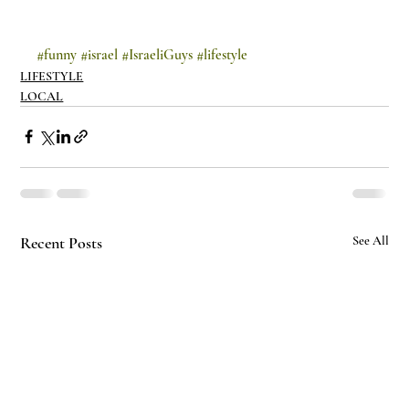
#funny
#israel
#IsraeliGuys
#lifestyle
LIFESTYLE
LOCAL
Recent Posts
See All