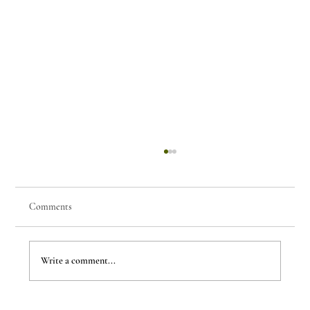
Comments
Write a comment...
The Evergreen Sindroms by Hej Studio