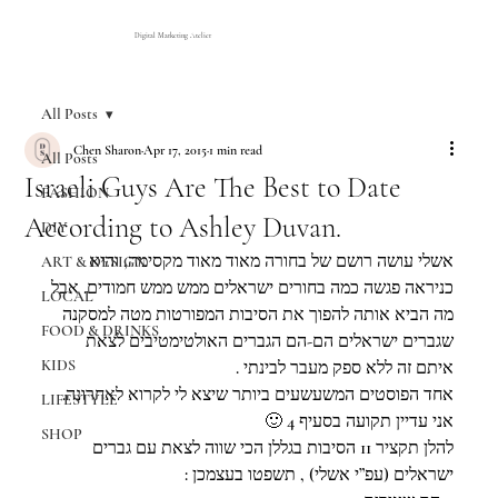
Digital Marketing Atelier
All Posts
Chen Sharon
Apr 17, 2015
1 min read
All Posts
Israeli Guys Are The Best to Date
FASHION
According to Ashley Duvan.
DIY
אשלי עושה רושם של בחורה מאוד מאוד מקסימה, והיא 
ART & DESIGN
כניראה פגשה כמה בחורים ישראלים ממש ממש חמודים. אבל 
LOCAL
מה הביא אותה להפוך את הסיבות המפורטות מטה למסקנה 
FOOD & DRINKS
שגברים ישראלים הם-הם הגברים האולטימטיבים לצאת 
KIDS
איתם זה ללא ספק מעבר לבינתי .
אחד הפוסטים המשעשעים ביותר שיצא לי לקרוא לאחרונה.
LIFESTYLE
אני עדיין תקועה בסעיף 4 🙂
SHOP
להלן תקציר 11 הסיבות בגללן הכי שווה לצאת עם גברים 
ישראלים (עפ”י אשלי) , תשפטו בעצמכן :