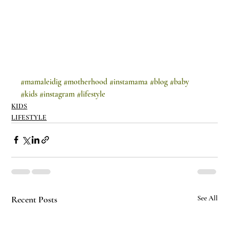
#mamaleidig
#motherhood
#instamama
#blog
#baby
#kids
#instagram
#lifestyle
KIDS
LIFESTYLE
Recent Posts
See All