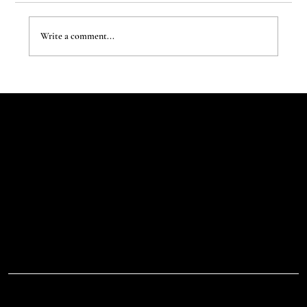
Write a comment...
The Evergreen Sindroms by Hej Studio
Let's Talk
Begin
Your Digital
Journey
D.