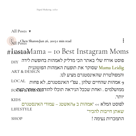
Digital Marketing Atelier
All Posts
Chen Sharon
Jun 26, 2015
1 min read
All Posts
#InstaMama – 10 Best Instagram Moms
FASHION
פוסט אורח שלי באתר הכי מדליק לאמהות בחופשת לידה 
DIY
 שסוקר את תופעת האמהות הפוטוגנית 
Mama Leidig
ART & DESIGN
והמפולטרת שהאינסטגרם מציע לנו.
LOCAL
9 אמהות שהחיים שלהן , עפ”י האינסטגרם, לא פחות 
ממושלמים . ואחת שככל הניראה תוכלו להזדהות איתה קצת 
FOOD & DRINKS
יותר.
KIDS
לפוסט המלא >> ‘
אמהות ב #האשטג – עמודי האינסטגרם 
LIFESTYLE
‘
שאתן חייבות להכיר
התמכרות נעימה !
SHOP