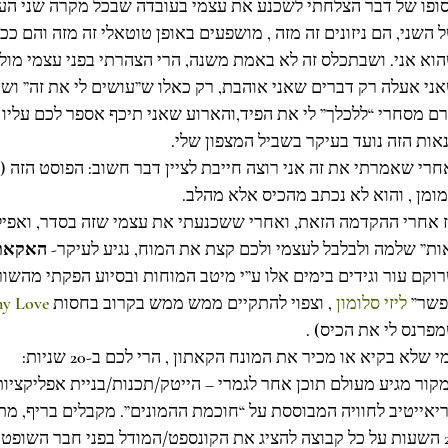
ופו של דבר הצלחתי לשכנע את עצמי בעובדה שבכל מקרה שני הע
 השני, הם ניזונים זה מזה , מושפעים באופן טוטאלי זה מזה והם 
וא אני. ושבתכלס זה לא באמת משנה, הרי הצהרתי בפני עצמי מו
ני אעלה רק דברים שאני אוהבת, רק כאלו ש”עושים לי את זה” ושא
רם מסחרי “ללכלך” לי את הפיד,והארוע שאני תיכף אספר לכם עליו עו
אות הזה נועד בעיקר בשביל המצפון שלי.
חרי שאמרתי את זה אני רוצה חייבת לציין דבר חשוב: הפוסט הזה (
ומן , והוא לא נכתב מהכיס אלא מהלב.
 אחרי ההקדמה הזאת, ואחרי ששכנעתי את עצמי שזה בסדר, ואפילו 
ות” שלמה ולבלבל לעצמי ולכם קצת את המוח, נגיע לעיקר- 
האקאתו
וקם עור וגידים בימים אלו ע”י מיטב המוחות ובסיוע הפקתי מהשור
שר” 
ליזי סלומון
 , וצפוי להתקיים ממש ממש בקרוב בחסות 
ny Love
פרנס לי את הכיס) .
י שלא בקיא או מכיר את המונח הקאתון , הרי לכם ב-20 שניות:
יאייטיב לחוויה המבוססת על “חוכמת ההמונים”. מקבלים בריף, מת
24 השעות על כל קבוצה להציג את הקונספט/המודל בפני חבר השופטי