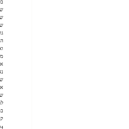
בס
של
שה
שא
גו
הנ
וא
ממ
אז
נא
שר
אפ
שמ
למ
קר