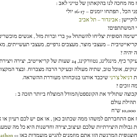
 מה מחכה לנו בהקאתון של טייני לאב :
י הכל , תפתחו יומנים – 16-17 יולי
וקיישן : 
אביגדור – תל אביב
 המשתתפים?
לרשימה הסופית יצליחו להשתחל 70 ברי וברות מזל 
ריאייטיבית – מעצבי מוצר, מעצבים גרפיים, מעצבי תעשייתים, מאי
 יהיה ?
בעיקר כיף, מינגלינג, נטוורקינג, 24 שעות של קריאי
נוקים, אוכל טוב, שתיה מעולה ובעיקר הרבה מצברוח. ובצד המקצוע
 
דניאל צ’רני
 שיכבד אותנו בנוכחותו מעוררת ההשראה.
ה זוכים ?
בוצה שתוליד את הקונספט/המודל המוצלח ביותר תזכה ב :
 אם התחברתם למשהו ממה שכתוב כאן , או אם יש לכם רעיון או א
 גבולות היצירתיות שלכם ועיצוב,יצירה וחדשנות היא כל מה שמענ
וצגופית המרגשת הזו אתם מוזמנים להגיש מועמדות כאן >> 
kathon