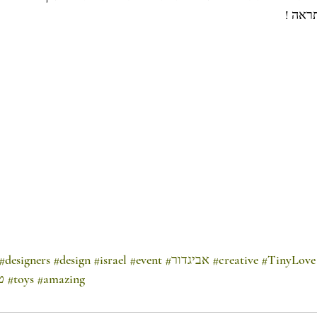
ראה !
#TinyLove
#creative
#אביגדור
#event
#israel
#design
#designers
#amazing
#toys
#