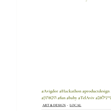
#Avigdor
#Hackathon
#productdesign
טיינילאב
#TelAviv
#baby
#fun
#הקאתון
ART & DESIGN
LOCAL