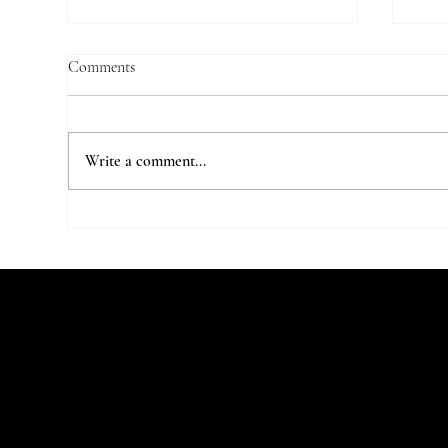
Comments
Write a comment...
7 Parisian Studios Worth Stalking
The
on Instagram
Beco
Let's Talk