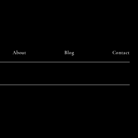
ourney
About
Blog
Contact
LinkedIn
am
Facebook
Pinterest
y DAIILY SOMETHING