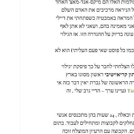
ולמות האלו הם מיקס-אנד-מאצ’ האחד 
ככל הניראה מרכיבים את האדם השלם 
ל המראה באמבטיה כשפתחתי את דיילי 
ני מאמינה בהם, ושאני לא אתן לאף 
נה בדיוק על ההגדרה הזו. אז הגילוי 
כמו כל פוסט שאי פעם העליתי) הוא לא 
הצלחתי לחבר על כך פיסקת “גילוי 
ן קריאייטיבי
 ראשון מסוגו בארץ 
ה הראשונה של גברת “אין דבר כזה אי 
Ti
 (עיינו ערך – הדיי גו’ב שלי , זה 
במקור מגיע מעולם תוכן אחר לגמרי – הייטק/תכנות/בניית אפליקציות וכאלה , 24 שעות בהן מתכנסים אנשי 
חלקים לקבוצות ומתחילים לעבוד. בתום 
ם. הקבוצה עם הרעיון המוצלח זוכה 