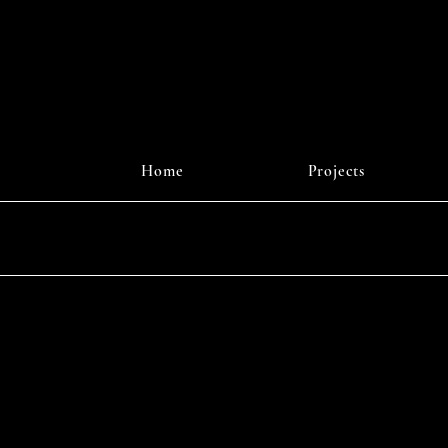
r Digital
J
Home
Projects
Instagr
© 2025 b