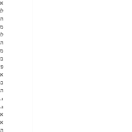
אז
לפנ
הל
מי
הק
מה
פי
את
במ
הק
1. תהילת עולם
2. 10,000 ש”ח
אז
את
הח