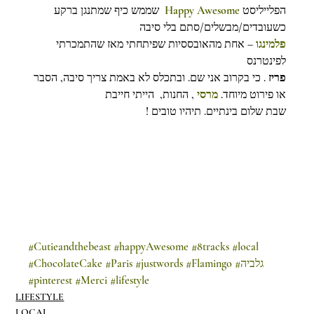
  שממש כיף שמתנגן ברקע 
Happy Awesome
הפלייליסט
כשעובדים/מבשלים/סתם בלי סיבה
פלמינגו
– אחת מהאובססיות שפיתחתי מאז שהתמכרתי 
לפינטרנס
פריז
 . כי בקרוב אני שם. ובתכלס לא באמת צריך סיבה, הסבר 
או פירוט מיוחד. 
מרסי
, החנות,  הייתי חייבת
שבת שלום בינתיים. תיהיו טובים !
#Cutieandthebeast
#happyAwesome
#8tracks
#local
#ChocolateCake
#Paris
#justwords
#Flamingo
#גלביה
#pinterest
#Merci
#lifestyle
LIFESTYLE
LOCAL