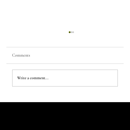
Comments
Write a comment...
The Evergreen Sindroms by Hej Studio
Let's Talk
Begin
Your Digital
Journey