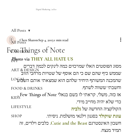
Digital Marketing Atelier
All Posts
Chen Sharon
Sep 4, 2015
1 min read
All Posts
Few Things of Note
FASHION
Photo via 
THEY ALL HATE US
DIY
מסוג הפוסטים האלו שמרכזים כמה לינקים לכמה דברים 
ART & DESIGN
שממש כיף שהם שם כי הם אוסף של שטויות מרחבי הווב 
LOCAL
שהמכנה המשותף היחיד שלהם הוא שמצאתי אותם השבוע 
וחשבתי ששווה לשתף.
FOOD & DRINKS
אז כזה, משלי, קראתי לו בשם בנאלי Few Things of Note , 
KIDS
כדי שלא יהיה מחייב מידי.
LIFESTYLE
הקולקציה החדשה של 
גלביה
עוגת שוקולד
בסגנון וילנאי מושלמת. ניסיתי.
SHOP
. כלבים וילדים, זה 
Cutie and the Beast
חשבון האינסטרגם 
תמיד מנצח.