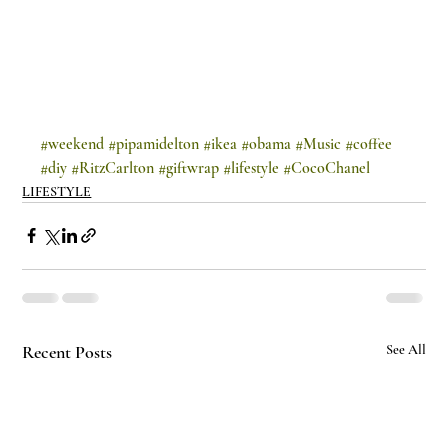
#weekend
#pipamidelton
#ikea
#obama
#Music
#coffee
#diy
#RitzCarlton
#giftwrap
#lifestyle
#CocoChanel
LIFESTYLE
Recent Posts
See All