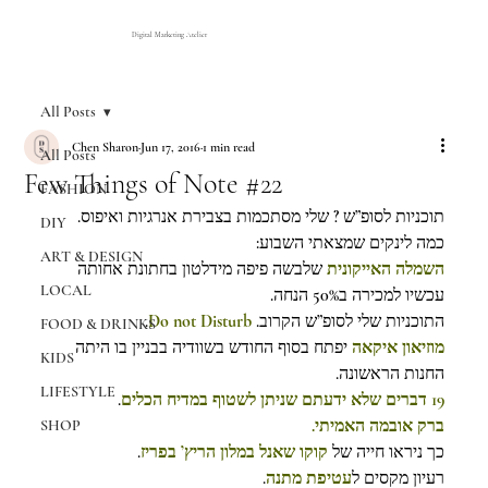
Digital Marketing Atelier
All Posts
Chen Sharon
Jun 17, 2016
1 min read
All Posts
Few Things of Note #22
FASHION
תוכניות לסופ”ש ? שלי מסתכמות בצבירת אנרגיות ואיפוס.
DIY
כמה לינקים שמצאתי השבוע:
ART & DESIGN
השמלה האייקונית 
שלבשה פיפה מידלטון בחתונת אחותה 
LOCAL
עכשיו למכירה ב50% הנחה.
.
Do not Disturb
התוכניות שלי לסופ”ש הקרוב. 
FOOD & DRINKS
מוזיאון איקאה
 יפתח בסוף החודש בשוודיה בבניין בו היתה 
KIDS
החנות הראשונה.
LIFESTYLE
.
19 דברים שלא ידעתם שניתן לשטוף במדיח הכלים
ברק אובמה האמיתי.
SHOP
.
קוקו שאנל במלון הריץ’ בפריז
כך ניראו חייה של 
.
עטיפת מתנה
רעיון מקסים ל