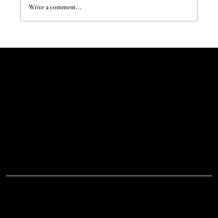
Write a comment...
The Evergreen Sindroms by Hej Studio
Let's Talk
Begin
Your Digital
Journey
D.