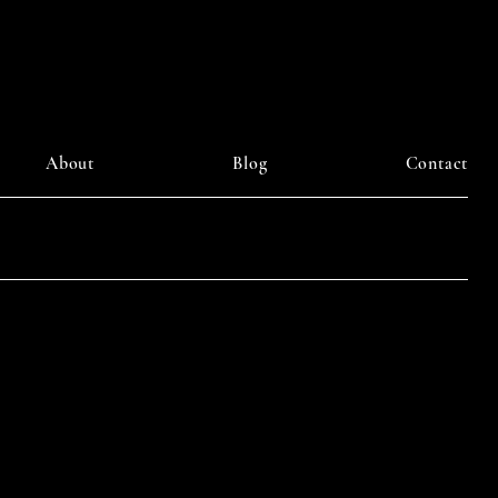
About
Blog
Contact
LinkedIn
am
Facebook
Pinterest
y DAIILY SOMETHING