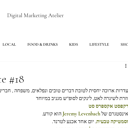
Digital Marketing Atelier
LOCAL
FOOD & DRINKS
KIDS
LIFESTYLE
SH
te #18
עדרות ארוכה יחסית לטובת דברים טובים ונפלאים, משפחה , חברים
זרת לשיגרה לאט, לינקים לסופ”ש מגניב במיוחד
קפסט אקספרס סט
 הוא קורע.
Jeremy Levenbach
אינסטגרם של
סמטיקה טבעית
. יום אחד אכנע לטרנד.