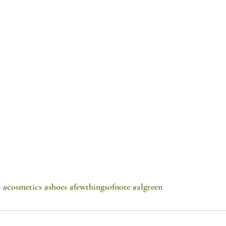
s
#cosmetics
#shoes
#fewthingsofnote
#algreen