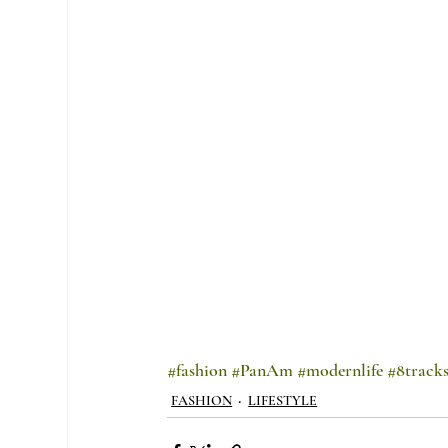
#fashion
#PanAm
#modernlife
#8track
FASHION
LIFESTYLE