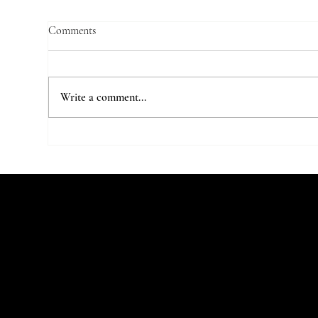
Comments
Write a comment...
7 Parisian Studios Worth Stalking
The 
on Instagram
Stu
Let's Talk
Begin
You