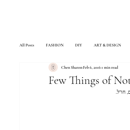
All Posts
FASHION
DIY
ART & DESIGN
Chen Sharon
Feb 6, 2016
1 min read
Few Things of No
, חו”ל