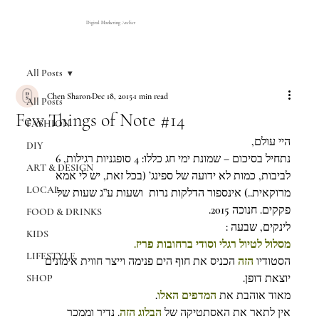
Digital Marketing Atelier
All Posts
Chen Sharon
Dec 18, 2015
1 min read
All Posts
Few Things of Note #14
FASHION
היי עולם,
DIY
נתחיל בסיכום – שמונת ימי חג כללו: 4 סופגניות רגילות, 6 
ART & DESIGN
לביבות, כמות לא ידועה של ספינג’ (בכל זאת, יש לי אמא 
LOCAL
מרוקאית..) אינספור הדלקות נרות  ושעות ע”ג שעות של 
פקקים. חנוכה 2015.
FOOD & DRINKS
לינקים, שבעה :
KIDS
מסלול לטיול רגלי וסודי ברחובות פריז.
LIFESTYLE
הסטודיו 
הזה
 הכניס את חוף הים פנימה וייצר חווית אימונים 
יוצאת דופן.
SHOP
.
המדפים האלו
מאוד אוהבת את 
אין לתאר את האסתטיקה של 
הבלוג הזה
. נדיר וממכר 