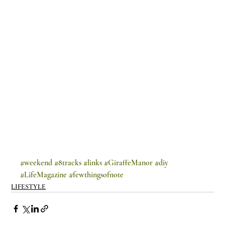
#weekend
#8tracks
#links
#GiraffeManor
#diy
#LifeMagazine
#fewthingsofnote
LIFESTYLE