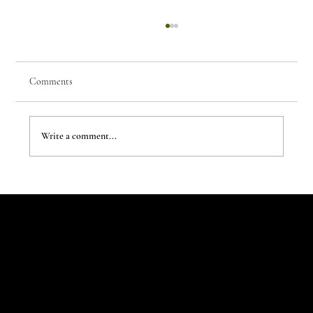
Comments
Write a comment...
The Evergreen Sindroms by Hej Studio
Let's Talk
Begin
Your Digital
Journey