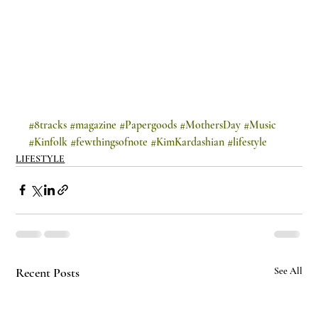
#8tracks
#magazine
#Papergoods
#MothersDay
#Music
#Kinfolk
#fewthingsofnote
#KimKardashian
#lifestyle
LIFESTYLE
Recent Posts
See All