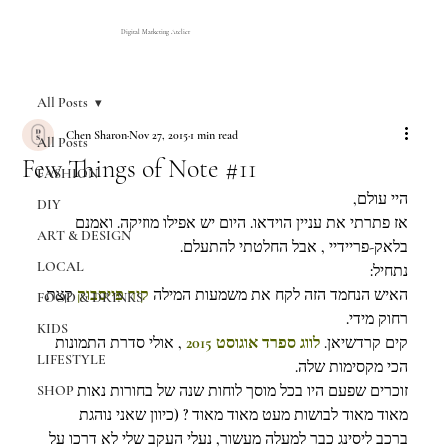
Digital Marketing Atelier
All Posts
Chen Sharon
Nov 27, 2015
1 min read
All Posts
Few Things of Note #11
FASHION
היי עולם,
DIY
אז פתרתי את עניין הוידאו. היום יש אפילו מוזיקה. ואמנם 
ART & DESIGN
בלאק-פריידיי , אבל החלטתי להתעלם.
LOCAL
נתחיל:
האיש הנחמד הזה לקח את משמעות המילה 
קיר פייסבוק
קצת 
FOOD & DRINKS
רחוק מידי.
KIDS
קים קרדשיאן. 
לווג ספרד אוגוסט 2015
, אולי סדרת התמונות 
LIFESTYLE
הכי מקסימות שלה.
זוכרים שפעם היו בכל מוסך לוחות שנה של בחורות נאות 
SHOP
מאוד מאוד לבושות מעט מאוד מאוד ? (כיוון שאני נוהגת 
ברכב ליסינג כבר למעלה מעשור, נעלי העקב שלי לא דרכו על 