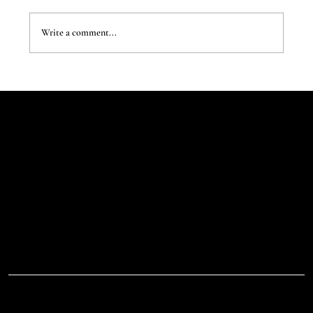
Write a comment...
The Evergreen Sindroms by Hej Studio
Let's Talk
Begin
Your Digital
Journey
D.