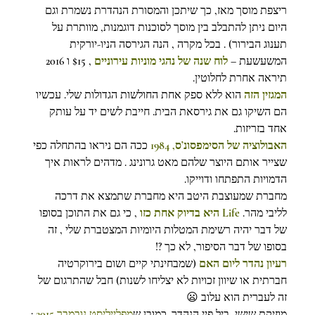
ריצפת מוסך מאז, כך שיתכן והמסורת הנהדרת נשמרת וגם 
היום ניתן להתבלב בין מוסך לסוכנות דוגמנות, מוותרת על 
תענוג הבירור) . בכל מקרה , הנה הגירסה הניו-יורקית 
המשעשעת – 
לוח שנה של נהגי מוניות עירוניים
, $15 ו 2016 
תיראה אחרת לחלוטין.
המגזין הזה
הוא ללא ספק אחת החולשות הגדולות שלי. עכשיו 
הם השיקו גם את גירסאת הבית. חייבת לשים יד על עותק 
אחד בזריזות.
האבולוציה של הסימפסונ’ס, 1984
 ככה הם ניראו בהתחלה כפי 
שצייר אותם היוצר שלהם מאט גרונינג . מדהים לראות איך 
הדמויות התפתחו ודוייקו.
מחברת שמעוצבת היטב היא מחברת שתמצא את דרכה 
לליבי מהר. 
Life היא בדיוק אחת כזו
, כי גם את התוכן בסופו 
של דבר יהיה רשימת המטלות היומיות המצטברת שלי , זה 
בסופו של דבר הסיפור, לא כך ?!
רעיון נהדר ליום האם
 (שמבחינתי קיים ושום בירוקרטיה 
חברתית או שיוון זכויות לא יצליחו לשנות) חבל שהתרגום של 
זה לעברית הוא עלוב 😦
מוזיקת שישי, ביל פיי הנהדר. כמובן ש
מפלייליסט נובמבר 2015
 :