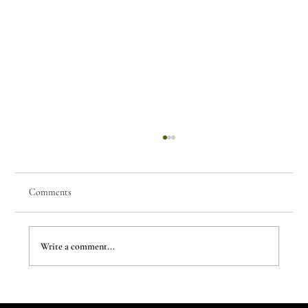
Comments
Write a comment...
The New Aesthetic:When AI Becomes a Creative