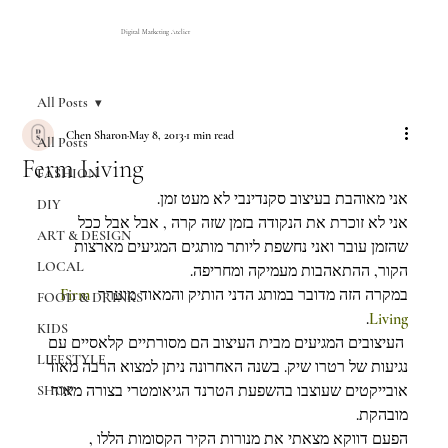
Digital Marketing Atelier
All Posts
Chen Sharon
May 8, 2013
1 min read
All Posts
Ferm Living
FASHION
אני מאוהבת בעיצוב סקנדינבי לא מעט זמן.
DIY
אני לא זוכרת את הנקודה בזמן שזה קרה , אבל אבל ככל 
ART & DESIGN
שהזמן עובר ואני נחשפת ליותר מותגים המגיעים מארצות 
LOCAL
הקור, ההתאהבות מעמיקה ומחריפה.
Firm 
במקרה הזה מדובר במותג הדני הותיק והמאוד מוערך 
FOOD & DRINKS
.
Living
KIDS
 העיצובים המגיעים מבית העיצוב הם מסורתיים קלאסיים עם 
LIFESTYLE
נגיעות של רטרו שיק. בשנה האחרונה ניתן למצוא הרבה מאוד 
אובייקטים שעוצבו בהשפעת הטרנד הגיאומטרי בצורה מאוד 
SHOP
מובהקת.
הפעם דווקא מצאתי את מנורות הקיר הקסומות הללו , 