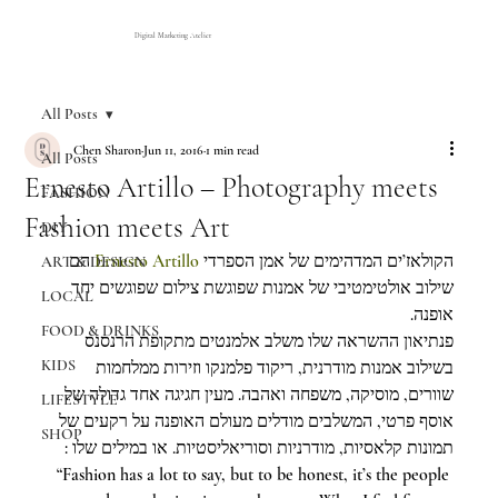
Digital Marketing Atelier
All Posts
Chen Sharon
Jun 11, 2016
1 min read
All Posts
Ernesto Artillo – Photography meets
FASHION
Fashion meets Art
DIY
 הם 
Ernesto Artillo
הקולאז’ים המדהימים של אמן הספרדי 
ART & DESIGN
שילוב אולטימטיבי של אמנות שפוגשת צילום שפוגשים יחד 
LOCAL
אופנה.
FOOD & DRINKS
פנתיאון ההשראה שלו משלב אלמנטים מתקופת הרנסנס 
KIDS
בשילוב אמנות מודרנית, ריקוד פלמנקו וזירות ממלחמות 
שוורים, מוסיקה, משפחה ואהבה. מעין חגיגה אחד גדולה של 
LIFESTYLE
אוסף פרטי, המשלבים מודלים מעולם האופנה על רקעים של 
SHOP
תמונות קלאסיות, מודרניות וסוריאליסטיות. או במילים שלו :
“Fashion has a lot to say, but to be honest, it’s the people 