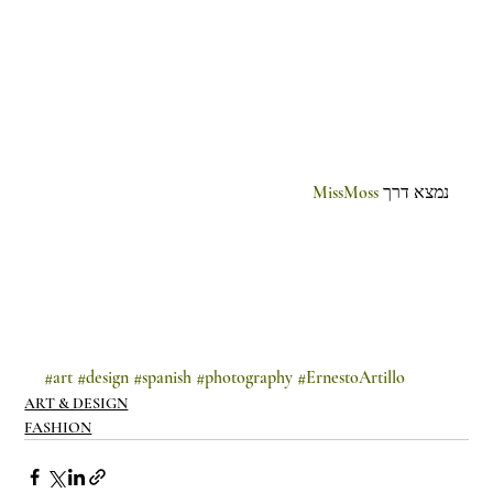
MissMoss
נמצא דרך 
#art
#design
#spanish
#photography
#ErnestoArtillo
ART & DESIGN
FASHION