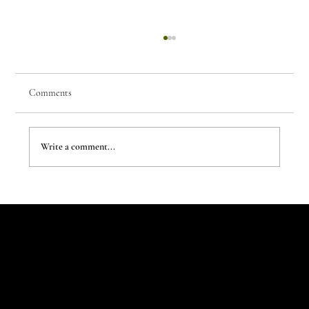
Comments
Write a comment...
The New Aesthetic:When AI Becomes a Creative
Partner
Let's Talk
Begin
Your Digital
Journey