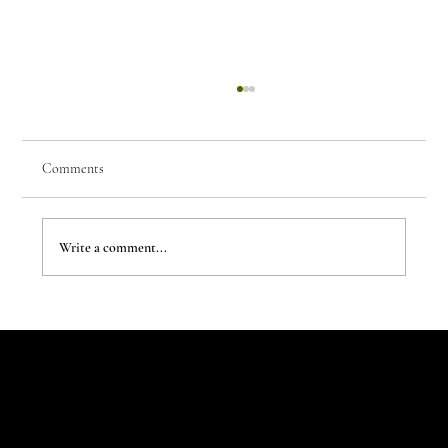
Comments
Write a comment...
The Evergreen Sindroms by Hej Studio
Let's Talk
Begin
Your Digital
Journey