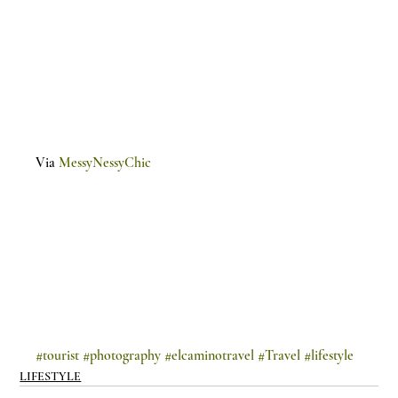
Via 
MessyNessyChic
#tourist
#photography
#elcaminotravel
#Travel
#lifestyle
LIFESTYLE