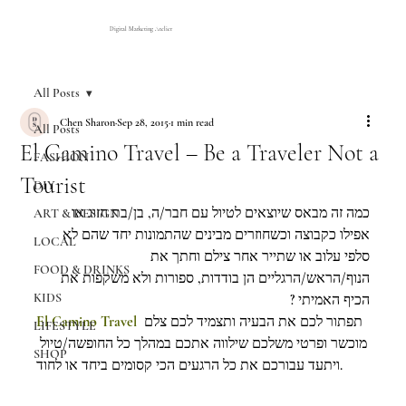
Digital Marketing Atelier
All Posts
Chen Sharon
Sep 28, 2015
1 min read
All Posts
El Camino Travel – Be a Traveler Not a
FASHION
Tourist
DIY
כמה זה מבאס שיוצאים לטיול עם חבר/ה, בן/בת הזוג או 
ART & DESIGN
אפילו כקבוצה וכשחוזרים מבינים שהתמונות יחד שהם לא 
LOCAL
סלפי עלוב או שתייר אחר צילם וחתך את 
FOOD & DRINKS
הנוף/הראש/הרגליים הן בודדות, ספורות ולא משקפות את 
KIDS
הכיף האמיתי ?
El Camino Travel
 תפתור לכם את הבעיה ותצמיד לכם צלם 
LIFESTYLE
מוכשר ופרטי משלכם שילווה אתכם במהלך כל החופשה/טיול 
SHOP
ויתעד עבורכם את כל הרגעים הכי קסומים ביחד או לחוד.