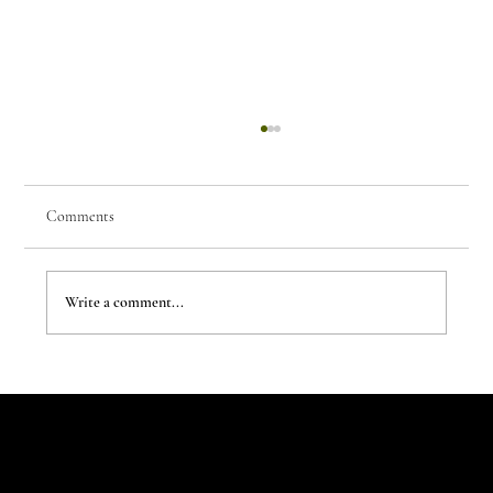
Comments
Write a comment...
The Evergreen Sindroms by Hej Studio
Let's Talk
Begin
Your Digital
Journey