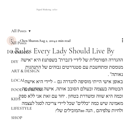
Digital Marketing Atelier
All Posts
Chen Sharon
Aug 2, 2014
2 min read
All Posts
10 Rules Every Lady Should Live By
FASHION
ההגדרה הפורמלית של לידיי (“גברת” בשפתנו) היא “אישה 
DIY
מנומסת ומתחשבת עם סטנדרטים גבוהים של התנהגות 
ART & DESIGN
נאותה” .
LOCAL
באופן אישי הייתי מוסיפה להגדרה גם – ליידי היא אישה 
הבטוחה בעצמה ובעולם הסובב אותה, אישה שיודעת מה 
FOOD & DRINKS
וכמה היא שווה ומשדרת בטחון . יחד עם זאת אני ללא ספק 
KIDS
מאמינה שיש כמה “כללים” שכל ליידי צריכה לסגל לעצמה 
LIFESTYLE
ולחיות עלפיהם , הנה 10המובילים שלי:
SHOP