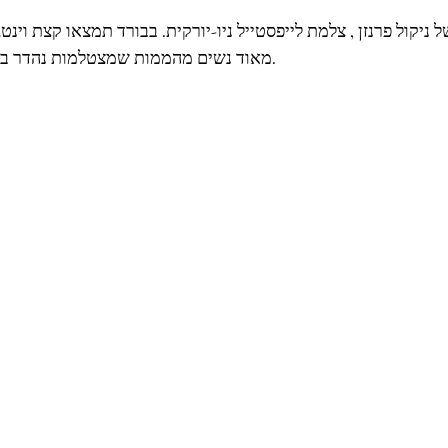
מאוד נשים מהממות שמצטלמות נהדר בגוונים הכה אהובים שחור-לבן. תמיד מנצח.