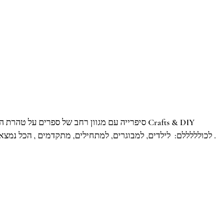
לכולללללם:  לילדים, למבוגרים, למתחילים, מתקדמים , הכל נמצא כאן. מאגר מידע מצויין לספרות מקצועית .