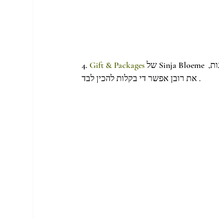
 של Sinja Bloeme סטייליסטית הולנדית . בורד השראה מצוייין לעטיפות ואריזות למתנות, 
Gift & Packages
4. 
 את רובן אפשר די בקלות להכין לבד.