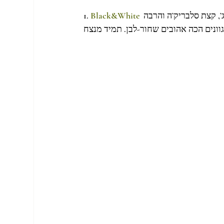
 של ניקול פרנזן , צלמת לייפסטייל ניו-יורקית. בבורד תמצאו קצת וינטג’, קצת סלבריק’ה והרבה 
Black&White
1. 