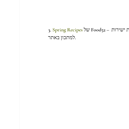
 של Food52 – לאכול עם העיניים במלוא מובן המילה. חלק נרחב מהתמונות מקשרות ישירות 
Spring Recipes
3. 
למתכון באתר.