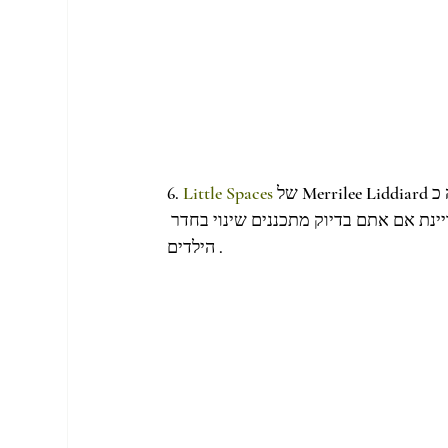
 של Merrilee Liddiard הידועה כ MerMag המשובח. כל חדר שינה שאתם רק יכולים לחלום 
Little Spaces
6. 
נת אם אתם בדיוק מתכננים שינוי בחדר 
הילדים .