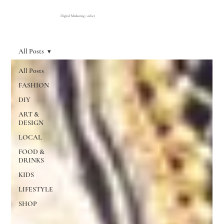
Digital Marketing Atelier
All Posts
All Posts
FASHION
DIY
ART &
DESIGN
LOCAL
FOOD &
DRINKS
KIDS
LIFESTYLE
SHOP