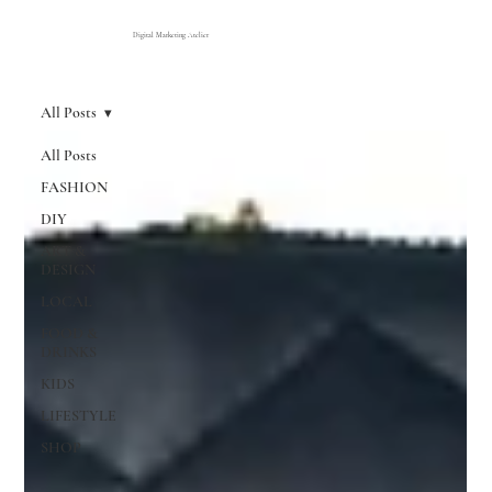
Digital Marketing Atelier
All Posts
All Posts
FASHION
DIY
ART &
DESIGN
LOCAL
FOOD &
DRINKS
KIDS
LIFESTYLE
SHOP