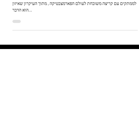
Marx Design
חברת העיצוב הניוזילנדית Marx Design עיצבה קונספט אריזת מתנה
לממתקים עם קריצה משובחת לעולם הפארמצבטיקה , מתוך העיקרון שאיזון
הוא הדבר...
Let's Talk
Begin
Your Digital
Journey