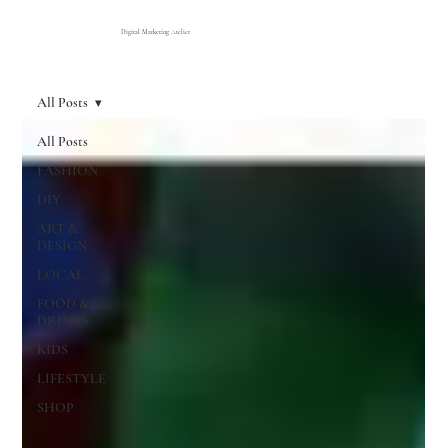
Digital Marketing Atelier
All Posts
All Posts
FASHION
DIY
ART &
DESIGN
LOCAL
FOOD &
DRINKS
KIDS
LIFESTYLE
SHOP