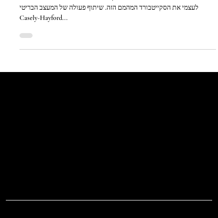
Feb 8, 2014
#MyStyle Skateboard
אם בטעות הייתי יודעת לרכב על סקייטבורד ככל הניראה שהייתי רוכשת
לעצמי את הסקייטבורד המהמם הזה. שיתוף פעולה של המעצב הבריטי
Casely-Hayford...
Let's Talk
Begin
Your Digital
Journey