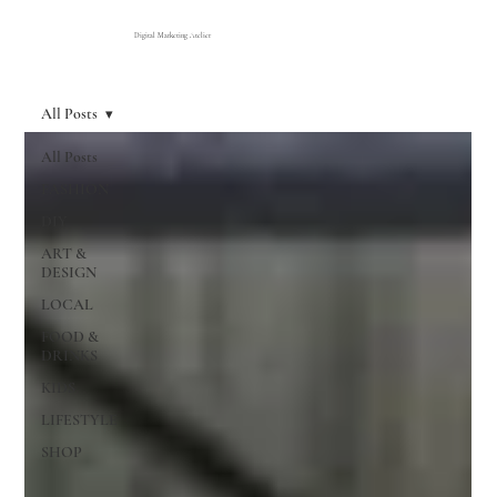
Digital Marketing Atelier
All Posts
All Posts
FASHION
DIY
ART &
DESIGN
LOCAL
FOOD &
DRINKS
KIDS
LIFESTYLE
SHOP