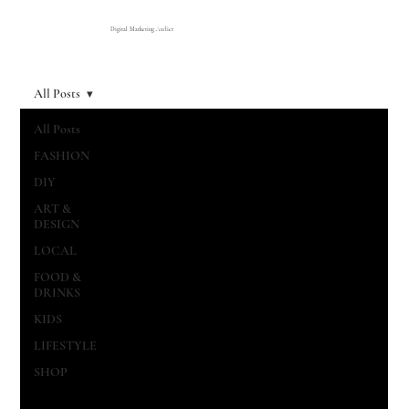
Digital Marketing Atelier
All Posts
All Posts
FASHION
DIY
ART &
DESIGN
LOCAL
FOOD &
DRINKS
KIDS
LIFESTYLE
SHOP