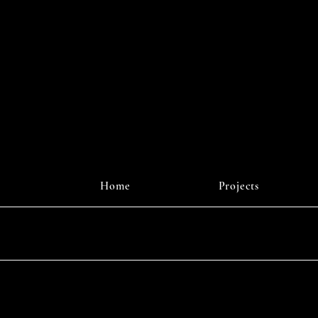
r Digital
J
Home
Projects
Instagr
© 2025 b