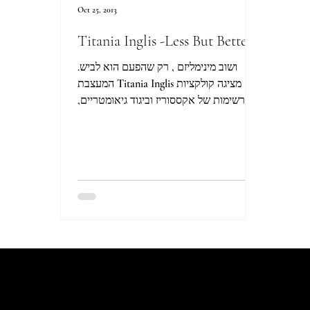
Oct 25, 2013
Titania Inglis -Less But Better
ושוב מינימליזם , רק שהפעם הוא לביש.
המעצבת Titania Inglis מציגה קולקציות
מרשימות של אקססוריז וביגוד גיאומטריים,
מינימליסטים ואיכותיים ,...
Let's Talk