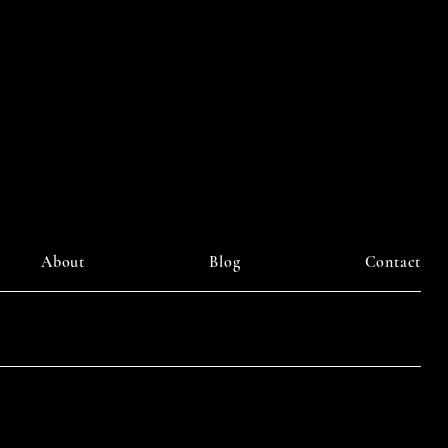
ourney
About
Blog
Contact
LinkedIn
am
Facebook
Pinterest
y DAIILY SOMETHING